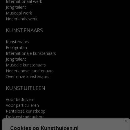
Internationaal werk
Jong talent
Museaal werk
Nederlands werk
KUNSTENAARS
Kunstenaars
Fotografen
Internationale kunstenaars
Jong talent
Museale kunstenaars
Nederlandse kunstenaars
Over onze kunstenaars
KUNSTUITLEEN
Voor bedrijven
Voor particulieren
Renteloze kunstkoop
De kunstcadeaubon
Art @ Home service
Cookies op Kunsthuizen.nl
Voordelen