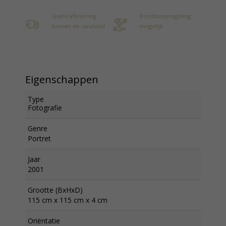
Gratis aflevering
Kunstkoopregeling
binnen de randstad
mogelijk
Eigenschappen
Type
Fotografie
Genre
Portret
Jaar
2001
Grootte (BxHxD)
115 cm x 115 cm x 4 cm
Oriëntatie