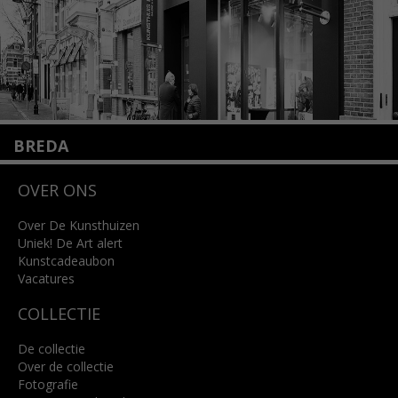
BREDA
Wilhelminastraat 11
OVER ONS
4818 SB Breda
+31 (0)76 5221309
info@kunsthuisbreda.nl
Over De Kunsthuizen
Uniek! De Art alert
Kunstcadeaubon
Lees meer
Vacatures
COLLECTIE
De collectie
Over de collectie
Fotografie