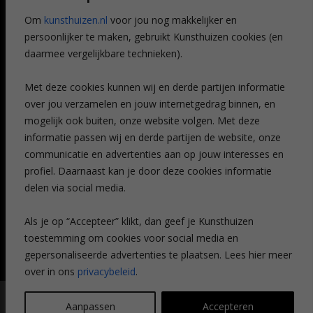
Referenties
Om
kunsthuizen.nl
voor jou nog makkelijker en
Veelgestelde vragen
persoonlijker te maken, gebruikt Kunsthuizen cookies (en
CONTACT
daarmee vergelijkbare technieken).
Contact
Met deze cookies kunnen wij en derde partijen informatie
Leiden
over jou verzamelen en jouw internetgedrag binnen, en
Amsterdam
mogelijk ook buiten, onze website volgen. Met deze
Breda
Favorieten
informatie passen wij en derde partijen de website, onze
Mijn art alert
communicatie en advertenties aan op jouw interesses en
profiel. Daarnaast kan je door deze cookies informatie
delen via social media.
NIEUWSBRIEF
Als je op “Accepteer” klikt, dan geef je Kunsthuizen
toestemming om cookies voor social media en
gepersonaliseerde advertenties te plaatsen. Lees hier meer
over in ons
privacybeleid
.
© Kunsthuizen 2026 All rights reserved |
Disclaimer
|
Privacy
Aanpassen
Accepteren