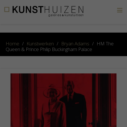
×
Home
/
Kunstwerken
/
Bryan Adams
/
HM The
Queen & Prince Philip Buckingham Palace