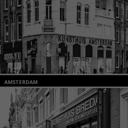
2312 KA Leiden
+31(0)71 – 52 84 480
info@kunsthuisleiden.nl
Lees meer
AMSTERDAM
Amstelveenseweg 135
1075 VX Amsterdam
+31 (0)20 2332546
info@kunsthuisamsterdam.nl
Lees meer