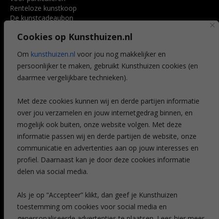
Renteloze kunstkoop
De kunstcadeaubon
Art @ Home service
Cookies op Kunsthuizen.nl
Voordelen
Referenties
Om
kunsthuizen.nl
voor jou nog makkelijker en
Veelgestelde vragen
persoonlijker te maken, gebruikt Kunsthuizen cookies (en
CONTACT
daarmee vergelijkbare technieken).
Contact
Met deze cookies kunnen wij en derde partijen informatie
Leiden
over jou verzamelen en jouw internetgedrag binnen, en
Amsterdam
mogelijk ook buiten, onze website volgen. Met deze
Breda
Favorieten
informatie passen wij en derde partijen de website, onze
Mijn art alert
communicatie en advertenties aan op jouw interesses en
profiel. Daarnaast kan je door deze cookies informatie
delen via social media.
NIEUWSBRIEF
Als je op “Accepteer” klikt, dan geef je Kunsthuizen
toestemming om cookies voor social media en
gepersonaliseerde advertenties te plaatsen. Lees hier meer