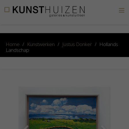
×
Home
/
Kunstwerken
/
Justus Donker
/
Hollands
Landschap