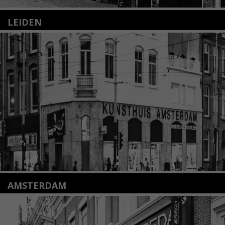
LEIDEN
Nieuwstraat 35
2312 KA Leiden
+31(0)71 – 52 84 480
info@kunsthuisleiden.nl
Lees meer
AMSTERDAM
Amstelveenseweg 135
1075 VX Amsterdam
+31 (0)20 2332546