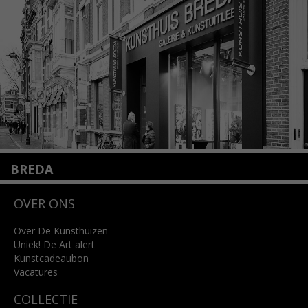
info@kunsthuisamsterdam.nl
Lees meer
BREDA
Wilhelminastraat 11
OVER ONS
4818 SB Breda
+31 (0)76 5221309
info@kunsthuisbreda.nl
Over De Kunsthuizen
Uniek! De Art alert
Kunstcadeaubon
Lees meer
Vacatures
COLLECTIE