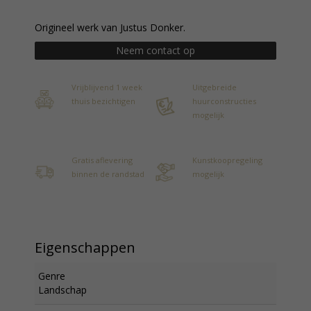
Origineel werk van Justus Donker.
Neem contact op
Vrijblijvend 1 week
Uitgebreide
thuis bezichtigen
huurconstructies
mogelijk
Gratis aflevering
Kunstkoopregeling
binnen de randstad
mogelijk
Eigenschappen
Genre
Landschap