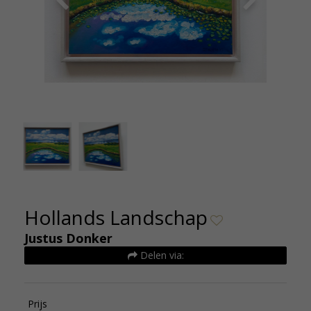
Justus Donker- Hollands landschap De
Justus D
Kunsthuizen
Hollands Landschap
Justus Donker
Delen via:
Prijs