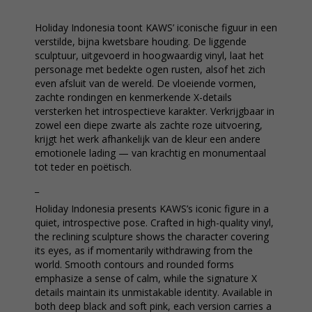
Holiday Indonesia toont KAWS’ iconische figuur in een
verstilde, bijna kwetsbare houding. De liggende
sculptuur, uitgevoerd in hoogwaardig vinyl, laat het
personage met bedekte ogen rusten, alsof het zich
even afsluit van de wereld. De vloeiende vormen,
zachte rondingen en kenmerkende X-details
versterken het introspectieve karakter. Verkrijgbaar in
zowel een diepe zwarte als zachte roze uitvoering,
krijgt het werk afhankelijk van de kleur een andere
emotionele lading — van krachtig en monumentaal
tot teder en poëtisch.
_
Holiday Indonesia presents KAWS’s iconic figure in a
quiet, introspective pose. Crafted in high-quality vinyl,
the reclining sculpture shows the character covering
its eyes, as if momentarily withdrawing from the
world. Smooth contours and rounded forms
emphasize a sense of calm, while the signature X
details maintain its unmistakable identity. Available in
both deep black and soft pink, each version carries a