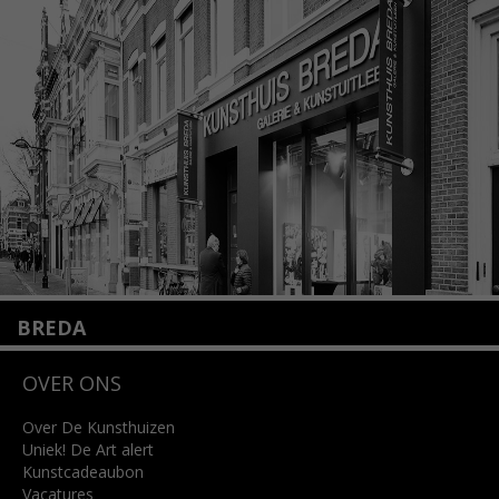
1075 VX Amsterdam
+31 (0)20 2332546
info@kunsthuisamsterdam.nl
Lees meer
BREDA
Wilhelminastraat 11
OVER ONS
4818 SB Breda
+31 (0)76 5221309
info@kunsthuisbreda.nl
Over De Kunsthuizen
Uniek! De Art alert
Kunstcadeaubon
Lees meer
Vacatures