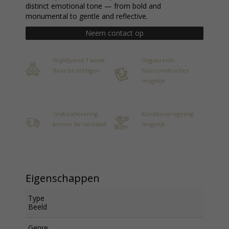
distinct emotional tone — from bold and
monumental to gentle and reflective.
Neem contact op
Vrijblijvend 1 week
Uitgebreide
thuis bezichtigen
huurconstructies
mogelijk
Gratis aflevering
Kunstkoopregeling
binnen de randstad
mogelijk
Eigenschappen
Type
Beeld
Genre