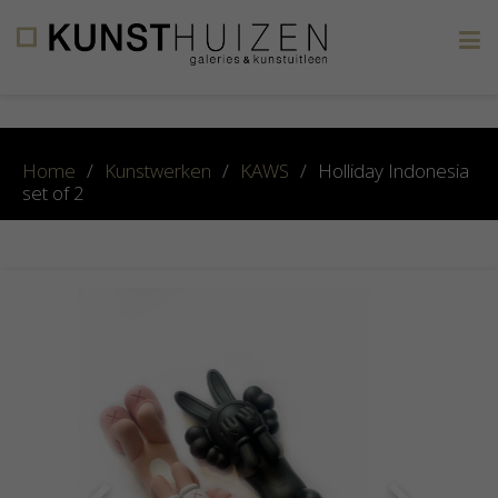
×
Home
/
Kunstwerken
/
KAWS
/
Holliday Indonesia
set of 2