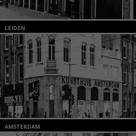
LEIDEN
Nieuwstraat 35
2312 KA Leiden
+31(0)71 – 52 84 480
info@kunsthuisleiden.nl
Lees meer
AMSTERDAM
Amstelveenseweg 135