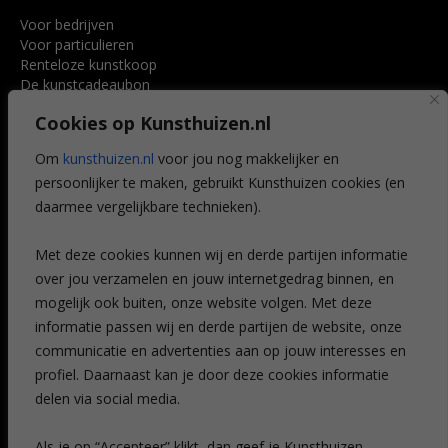
Voor bedrijven
Voor particulieren
Renteloze kunstkoop
De kunstcadeaubon
Art @ Home service
Cookies op Kunsthuizen.nl
Voordelen
Referenties
Om
kunsthuizen.nl
voor jou nog makkelijker en
Veelgestelde vragen
persoonlijker te maken, gebruikt Kunsthuizen cookies (en
CONTACT
daarmee vergelijkbare technieken).
Contact
Met deze cookies kunnen wij en derde partijen informatie
Leiden
over jou verzamelen en jouw internetgedrag binnen, en
Amsterdam
mogelijk ook buiten, onze website volgen. Met deze
Breda
Favorieten
informatie passen wij en derde partijen de website, onze
Mijn art alert
communicatie en advertenties aan op jouw interesses en
profiel. Daarnaast kan je door deze cookies informatie
delen via social media.
NIEUWSBRIEF
Als je op “Accepteer” klikt, dan geef je Kunsthuizen