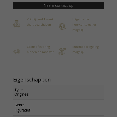
Neem contact op
Vrijblijvend 1 week
Uitgebreide
thuis bezichtigen
huurconstructies
mogelijk
Gratis aflevering
Kunstkoopregeling
binnen de randstad
mogelijk
Eigenschappen
Type
Origineel
Genre
Figuratief