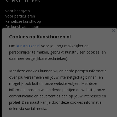
KUNSTUITLEEN
Voor bedrijven
Voor particulieren
Renteloze kunstkoop
De kunstcadeaubon
Art @ Home service
Cookies op Kunsthuizen.nl
Voordelen
Referenties
Om
kunsthuizen.nl
voor jou nog makkelijker en
Veelgestelde vragen
persoonlijker te maken, gebruikt Kunsthuizen cookies (en
CONTACT
daarmee vergelijkbare technieken).
Contact
Met deze cookies kunnen wij en derde partijen informatie
Leiden
over jou verzamelen en jouw internetgedrag binnen, en
Amsterdam
mogelijk ook buiten, onze website volgen. Met deze
Breda
Favorieten
informatie passen wij en derde partijen de website, onze
Mijn art alert
communicatie en advertenties aan op jouw interesses en
profiel. Daarnaast kan je door deze cookies informatie
delen via social media.
NIEUWSBRIEF