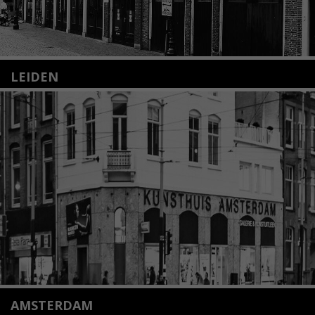
LEIDEN
Nieuwstraat 35
2312 KA Leiden
+31(0)71 – 52 84 480
info@kunsthuisleiden.nl
Lees meer
AMSTERDAM