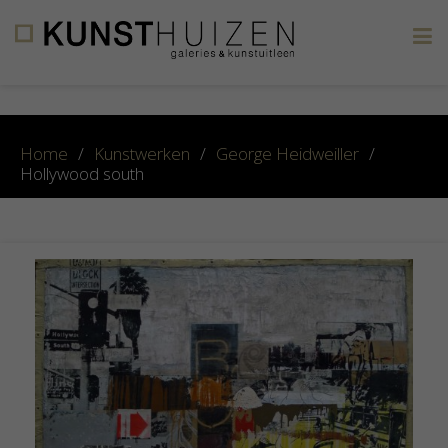
×
Home
/
Kunstwerken
/
George Heidweiller
/
Hollywood south