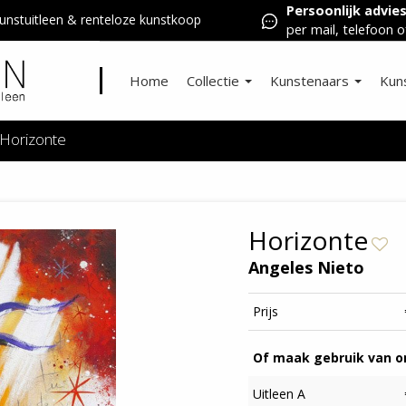
Persoonlijk advie
nstuitleen & renteloze kunstkoop
per mail, telefoon o
Home
Collectie
Kunstenaars
Kun
Horizonte
Horizonte
Angeles Nieto
Prijs
Of maak gebruik van on
Uitleen A