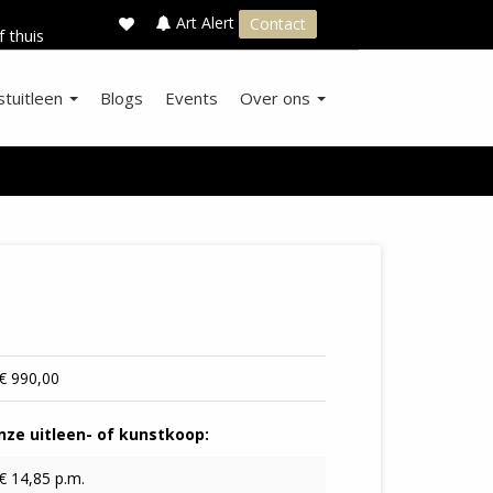
×
s
Art Alert
Contact
f thuis
stuitleen
Blogs
Events
Over ons
€ 990,00
ze uitleen- of kunstkoop:
€ 14,85 p.m.