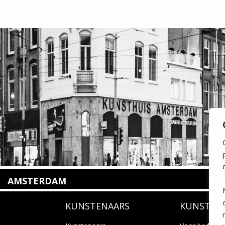
AMSTERDAM
Amstelveenseweg 135
KUNSTENAARS
KUNSTUI
1075 VX Amsterdam
+31 (0)20 2332546