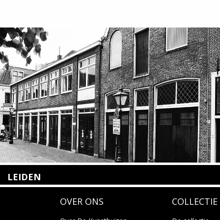
LEIDEN
Nieuwstraat 35
OVER ONS
COLLECTIE
2312 KA Leiden
+31(0)71 – 52 84 480