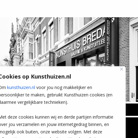
Cookies op Kunsthuizen.nl
Om
kunsthuizen.nl
voor jou nog makkelijker en
persoonlijker te maken, gebruikt Kunsthuizen cookies (en
daarmee vergelijkbare technieken).
BREDA
Met deze cookies kunnen wij en derde partijen informatie
Wilhelminastraat 11
over jou verzamelen en jouw internetgedrag binnen, en
TLEEN
CONTACT
4818 SB Breda
mogelijk ook buiten, onze website volgen. Met deze
+31 (0)76 5221309