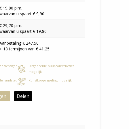
€ 19,80 p.m.
waarvan u spaart € 9,90
€ 29,70 p.m.
waarvan u spaart € 19,80
Aanbetaling € 247,50
+ 18 termijnen van € 41,25
 bezichtigen
Uitgebreide huurconstructies
mogelijk
 de randstad
Kunstkoopregeling mogelijk
gen
Delen