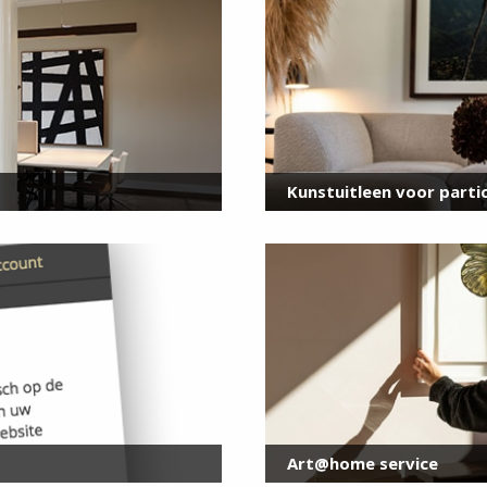
voor onze nieuwsbrief
E-
mailadres
*
Kunstuitleen voor partic
Art@home service