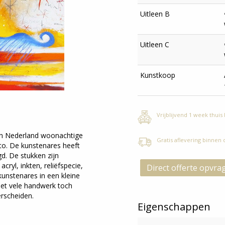
Uitleen B
Uitleen C
Kunstkoop
Vrijblijvend 1 week thuis
 in Nederland woonachtige
Gratis aflevering binnen
to. De kunstenares heeft
d. De stukken zijn
ryl, inkten, reliëfspecie,
Direct offerte opvra
 kunstenares in een kleine
het vele handwerk toch
erscheiden.
Eigenschappen