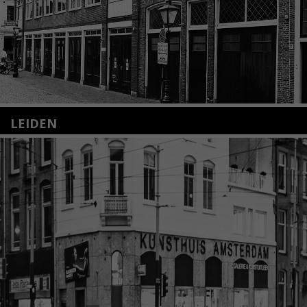
LEIDEN
Nieuwstraat 35
2312 KA Leiden
+31(0)71 – 52 84 480
info@kunsthuisleiden.nl
Lees meer