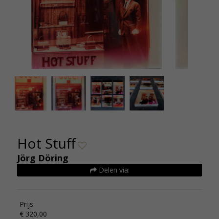
Jörg Döring - Hot Stuff - 30x25cm - 250 euros -
Jörg Dör
oplage 99 - 2021
Hot Stuff
Jörg Döring
Delen via:
Prijs
€ 320,00