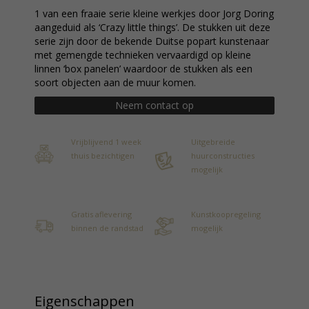
1 van een fraaie serie kleine werkjes door Jorg Doring
aangeduid als ‘Crazy little things’. De stukken uit deze
serie zijn door de bekende Duitse popart kunstenaar
met gemengde technieken vervaardigd op kleine
linnen ‘box panelen’ waardoor de stukken als een
soort objecten aan de muur komen.
Neem contact op
Vrijblijvend 1 week
Uitgebreide
thuis bezichtigen
huurconstructies
mogelijk
Gratis aflevering
Kunstkoopregeling
binnen de randstad
mogelijk
Eigenschappen