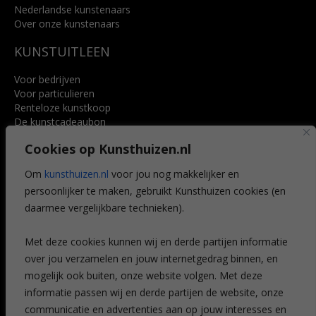
Nederlandse kunstenaars
Over onze kunstenaars
KUNSTUITLEEN
Voor bedrijven
Voor particulieren
Renteloze kunstkoop
De kunstcadeaubon
Art @ Home service
Cookies op Kunsthuizen.nl
Voordelen
Referenties
Om
kunsthuizen.nl
voor jou nog makkelijker en
Veelgestelde vragen
persoonlijker te maken, gebruikt Kunsthuizen cookies (en
CONTACT
daarmee vergelijkbare technieken).
Contact
Met deze cookies kunnen wij en derde partijen informatie
Leiden
over jou verzamelen en jouw internetgedrag binnen, en
Amsterdam
mogelijk ook buiten, onze website volgen. Met deze
Breda
Favorieten
informatie passen wij en derde partijen de website, onze
Mijn art alert
communicatie en advertenties aan op jouw interesses en