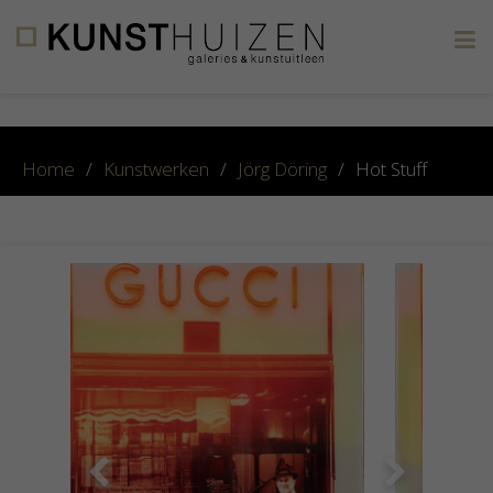
×
Home
/
Kunstwerken
/
Jörg Döring
/
Hot Stuff