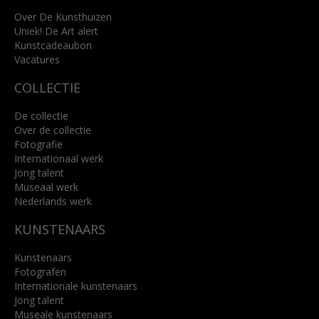
+31 (0)76 5221309
info@kunsthuisbreda.nl
Over De Kunsthuizen
Uniek! De Art alert
Kunstcadeaubon
Lees meer
Vacatures
COLLECTIE
De collectie
Over de collectie
Fotografie
Internationaal werk
Jong talent
Museaal werk
Nederlands werk
KUNSTENAARS
Kunstenaars
Fotografen
Internationale kunstenaars
Jong talent
Museale kunstenaars