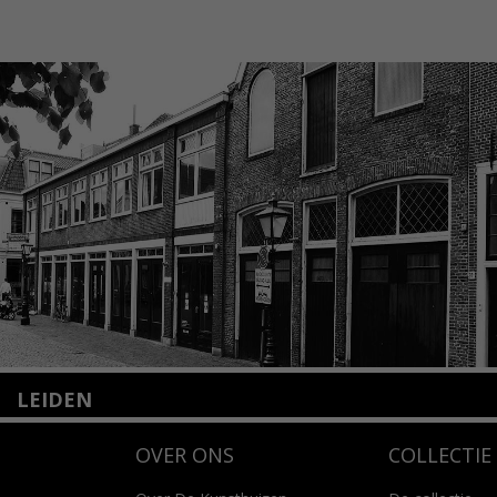
LEIDEN
Nieuwstraat 35
OVER ONS
COLLECTIE
2312 KA Leiden
+31(0)71 – 52 84 480