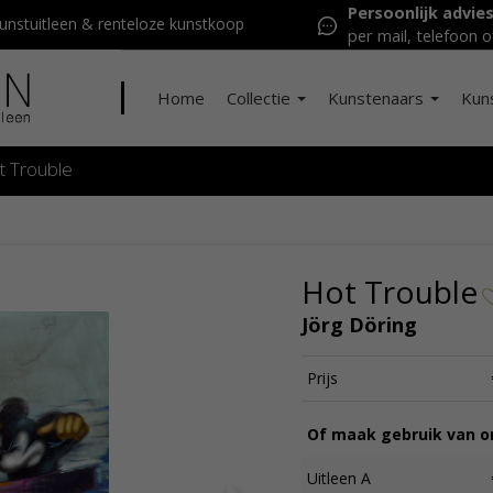
Persoonlijk advie
nstuitleen & renteloze kunstkoop
per mail, telefoon o
Home
Collectie
Kunstenaars
Kun
t Trouble
Hot Trouble
Jörg Döring
Prijs
Of maak gebruik van on
Uitleen A