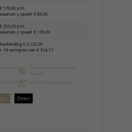
€ 170,00 p.m.
waarvan u spaart € 85,00
€ 255,00 p.m.
waarvan u spaart € 170,00
Aanbetaling € 2.125,00
+ 18 termijnen van € 354,17
 bezichtigen
Uitgebreide huurconstructies
mogelijk
 de randstad
Kunstkoopregeling mogelijk
gen
Delen