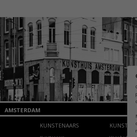
AMSTERDAM
Amstelveenseweg 135
KUNSTENAARS
KUNSTUI
1075 VX Amsterdam
+31 (0)20 2332546