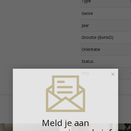
Type
Genre
Jaar
Grootte (BxHxD)
Oriëntatie
Status
×
Prijs
Meld je aan