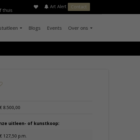
×
s
Art Alert
Contact
f thuis
stuitleen
Blogs
Events
Over ons
€ 8.500,00
ze uitleen- of kunstkoop:
€ 127,50 p.m.