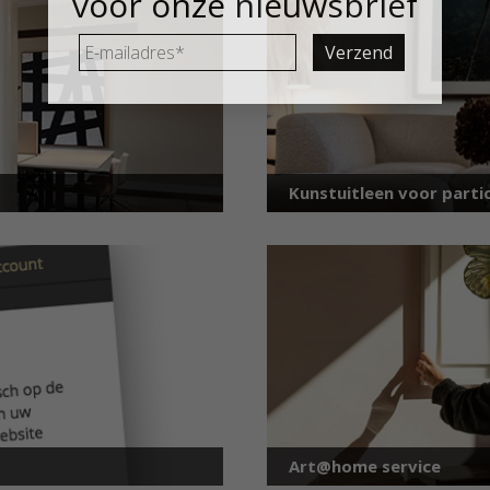
voor onze nieuwsbrief
E-
mailadres
*
Kunstuitleen voor partic
Art@home service