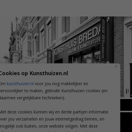
Cookies op Kunsthuizen.nl
Om
kunsthuizen.nl
voor jou nog makkelijker en
persoonlijker te maken, gebruikt Kunsthuizen cookies (en
daarmee vergelijkbare technieken).
BREDA
Met deze cookies kunnen wij en derde partijen informatie
Wilhelminastraat 11
over jou verzamelen en jouw internetgedrag binnen, en
TLEEN
CONTACT
4818 SB Breda
mogelijk ook buiten, onze website volgen. Met deze
+31 (0)76 5221309