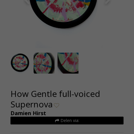
Damien Hirst- How Gentle Full-voiced
Dam
Supernova-origineel-40x40cm-kunsthuizen
Sup
How Gentle full-voiced
Supernova
Damien Hirst
Delen via: