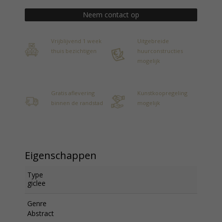
Neem contact op
Vrijblijvend 1 week
Uitgebreide
thuis bezichtigen
huurconstructies
mogelijk
Gratis aflevering
Kunstkoopregeling
binnen de randstad
mogelijk
Eigenschappen
Type
giclee
Genre
Abstract