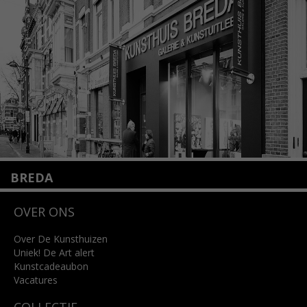
+31 (0)20 2332546
info@kunsthuisamsterdam.nl
Lees meer
BREDA
Wilhelminastraat 11
OVER ONS
4818 SB Breda
+31 (0)76 5221309
info@kunsthuisbreda.nl
Over De Kunsthuizen
Uniek! De Art alert
Kunstcadeaubon
Lees meer
Vacatures