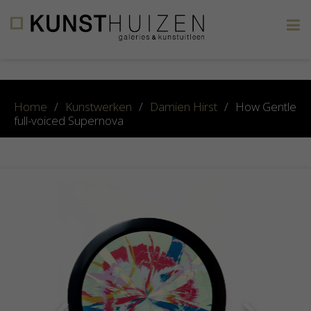
×
Home
/
Kunstwerken
/
Damien Hirst
/
How Gentle
full-voiced Supernova