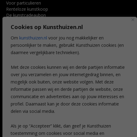
Voor particulieren
Renteloze kunstkoop
De kunstcadeaubon
Art @ Home service
Cookies op Kunsthuizen.nl
Voordelen
Referenties
Om
kunsthuizen.nl
voor jou nog makkelijker en
Veelgestelde vragen
persoonlijker te maken, gebruikt Kunsthuizen cookies (en
CONTACT
daarmee vergelijkbare technieken).
Contact
Met deze cookies kunnen wij en derde partijen informatie
Leiden
over jou verzamelen en jouw internetgedrag binnen, en
Amsterdam
mogelijk ook buiten, onze website volgen. Met deze
Breda
Favorieten
informatie passen wij en derde partijen de website, onze
Mijn art alert
communicatie en advertenties aan op jouw interesses en
profiel. Daarnaast kan je door deze cookies informatie
delen via social media.
NIEUWSBRIEF
Als je op “Accepteer” klikt, dan geef je Kunsthuizen
toestemming om cookies voor social media en