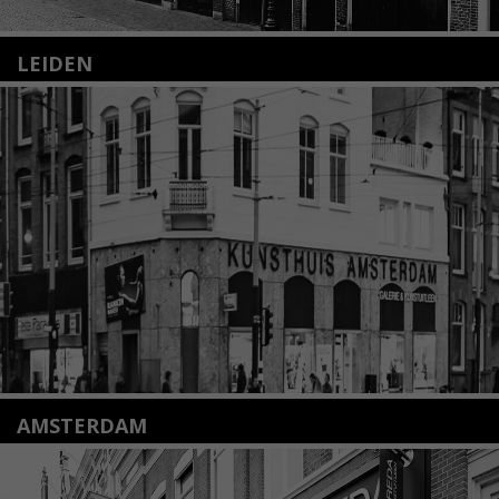
LEIDEN
Nieuwstraat 35
2312 KA Leiden
+31(0)71 – 52 84 480
info@kunsthuisleiden.nl
Lees meer
AMSTERDAM
Amstelveenseweg 135
1075 VX Amsterdam