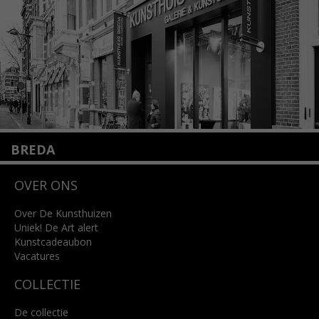
Lees meer
BREDA
Wilhelminastraat 11
OVER ONS
4818 SB Breda
+31 (0)76 5221309
info@kunsthuisbreda.nl
Over De Kunsthuizen
Uniek! De Art alert
Kunstcadeaubon
Lees meer
Vacatures
COLLECTIE
De collectie