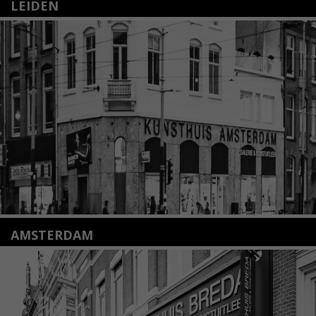
LEIDEN
Nieuwstraat 35
2312 KA Leiden
+31(0)71 – 52 84 480
info@kunsthuisleiden.nl
Lees meer
AMSTERDAM
Amstelveenseweg 135
1075 VX Amsterdam
+31 (0)20 2332546
info@kunsthuisamsterdam.nl