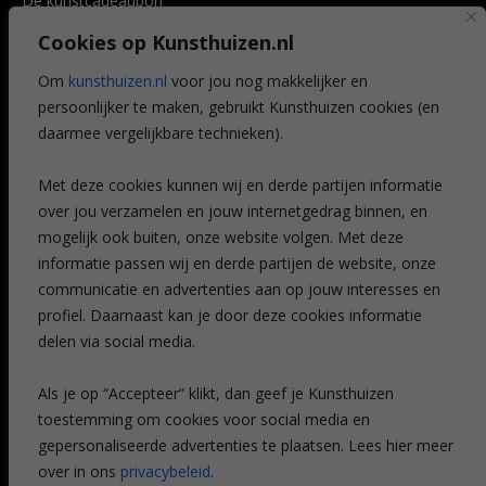
De kunstcadeaubon
Art @ Home service
Cookies op Kunsthuizen.nl
Voordelen
Referenties
Om
kunsthuizen.nl
voor jou nog makkelijker en
Veelgestelde vragen
persoonlijker te maken, gebruikt Kunsthuizen cookies (en
CONTACT
daarmee vergelijkbare technieken).
Contact
Met deze cookies kunnen wij en derde partijen informatie
Leiden
over jou verzamelen en jouw internetgedrag binnen, en
Amsterdam
mogelijk ook buiten, onze website volgen. Met deze
Breda
Favorieten
informatie passen wij en derde partijen de website, onze
Mijn art alert
communicatie en advertenties aan op jouw interesses en
profiel. Daarnaast kan je door deze cookies informatie
delen via social media.
NIEUWSBRIEF
Als je op “Accepteer” klikt, dan geef je Kunsthuizen
toestemming om cookies voor social media en
gepersonaliseerde advertenties te plaatsen. Lees hier meer
over in ons
privacybeleid
.