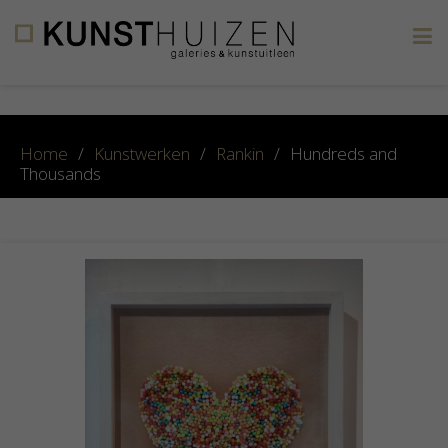
×
Home
/
Kunstwerken
/
Rankin
/
Hundreds and
Thousands