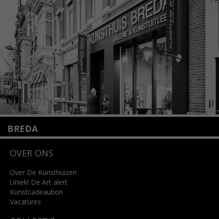
+31 (0)20 2332546
info@kunsthuisamsterdam.nl
Lees meer
BREDA
Wilhelminastraat 11
OVER ONS
4818 SB Breda
+31 (0)76 5221309
info@kunsthuisbreda.nl
Over De Kunsthuizen
Uniek! De Art alert
Kunstcadeaubon
Lees meer
Vacatures