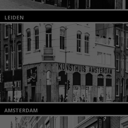
LEIDEN
Nieuwstraat 35
2312 KA Leiden
+31(0)71 – 52 84 480
info@kunsthuisleiden.nl
Lees meer
AMSTERDAM
Amstelveenseweg 135
1075 VX Amsterdam