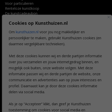
Voor particulieren
Renteloze kunstkoop
De kunstcadeaubon
Art @ Home service
Cookies op Kunsthuizen.nl
Voordelen
Referenties
Om
kunsthuizen.nl
voor jou nog makkelijker en
Veelgestelde vragen
persoonlijker te maken, gebruikt Kunsthuizen cookies (en
CONTACT
daarmee vergelijkbare technieken).
Contact
Met deze cookies kunnen wij en derde partijen informatie
Leiden
over jou verzamelen en jouw internetgedrag binnen, en
Amsterdam
mogelijk ook buiten, onze website volgen. Met deze
Breda
Favorieten
informatie passen wij en derde partijen de website, onze
Mijn art alert
communicatie en advertenties aan op jouw interesses en
profiel. Daarnaast kan je door deze cookies informatie
delen via social media.
NIEUWSBRIEF
Als je op “Accepteer” klikt, dan geef je Kunsthuizen
toestemming om cookies voor social media en