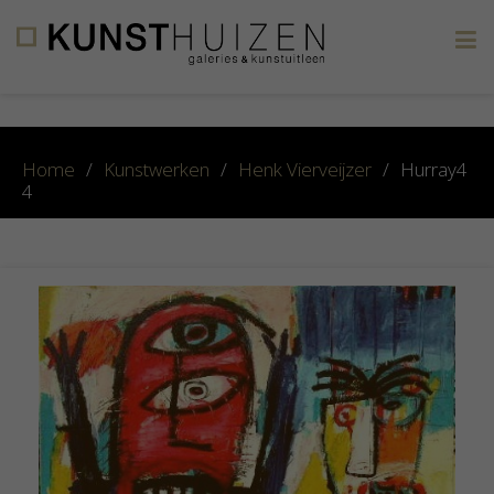
×
Home
/
Kunstwerken
/
Henk Vierveijzer
/
Hurray4
4