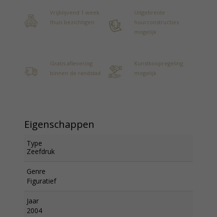
Vrijblijvend 1 week
Uitgebreide
thuis bezichtigen
huurconstructies
mogelijk
Gratis aflevering
Kunstkoopregeling
binnen de randstad
mogelijk
Eigenschappen
Type
Zeefdruk
Genre
Figuratief
Jaar
2004