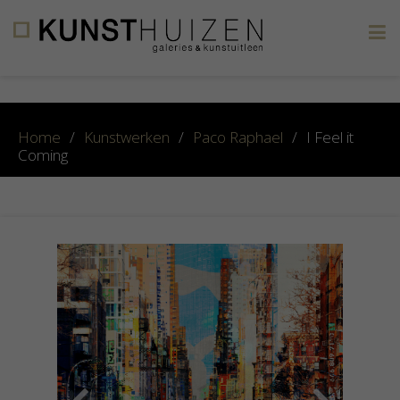
×
Home
/
Kunstwerken
/
Paco Raphael
/
I Feel it
Coming