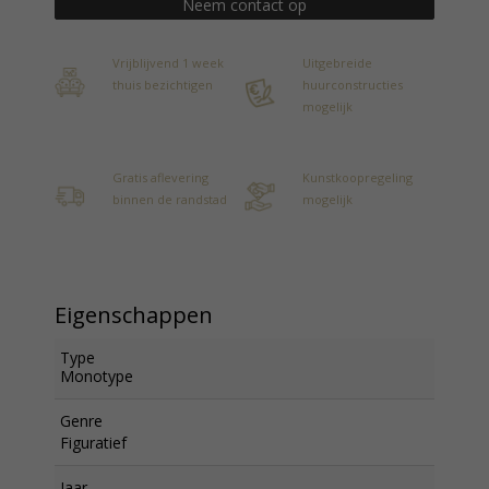
Neem contact op
Vrijblijvend 1 week
Uitgebreide
thuis bezichtigen
huurconstructies
mogelijk
Gratis aflevering
Kunstkoopregeling
binnen de randstad
mogelijk
Eigenschappen
Type
Monotype
Genre
Figuratief
Jaar