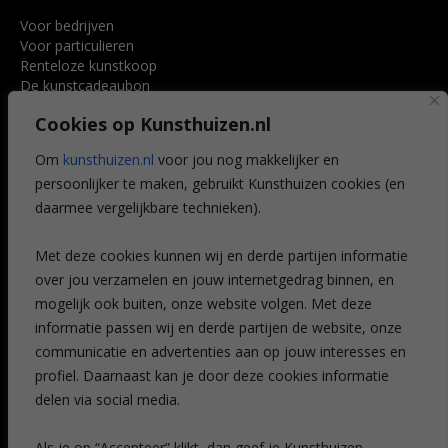
Voor bedrijven
Voor particulieren
Renteloze kunstkoop
De kunstcadeaubon
Art @ Home service
Cookies op Kunsthuizen.nl
Voordelen
Referenties
Om
kunsthuizen.nl
voor jou nog makkelijker en
Veelgestelde vragen
persoonlijker te maken, gebruikt Kunsthuizen cookies (en
CONTACT
daarmee vergelijkbare technieken).
Contact
Met deze cookies kunnen wij en derde partijen informatie
Leiden
over jou verzamelen en jouw internetgedrag binnen, en
Amsterdam
mogelijk ook buiten, onze website volgen. Met deze
Breda
Favorieten
informatie passen wij en derde partijen de website, onze
Mijn art alert
communicatie en advertenties aan op jouw interesses en
profiel. Daarnaast kan je door deze cookies informatie
delen via social media.
NIEUWSBRIEF
Als je op “Accepteer” klikt, dan geef je Kunsthuizen