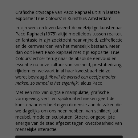
Grafische cityscape van Paco Raphael uit zijn laatste
expositie ‘True Colours’ in Kunsthuis Amsterdam.
In zijn werk en leven laveert de veelzijdige kunstenaar
Paco Raphael (1975) altijd moeiteloos tussen realiteit
en fantasie in zijn zoektocht naar vrijheid, zelfreflectie
en de kernwaarden van het menselijk bestaan. Meer
dan ooit keert Paco Raphael met zijn expositie ‘True
Colours’ echter terug naar de absolute eenvoud en
essentie nu onze cultuur van snelheid, prestatiedrang,
rijkdom en welvaart in al haar kwetsbaarheid zo
wordt bevraagd.
‘Ik wil de wereld een beetje mooier
maken, zo simpel is het eigenlijk’
, aldus Paco.
Met een mix van digitale manipulatie, grafische
vormgeving, verf- en sjabloontechnieken geeft de
kunstenaar een heel eigen dimensie aan de zaken die
we dagelijks om ons heen hebben, van schilderij tot
meubel, mode en sculpturen. Stoere, ongepolijste
energie van de stad afgezet tegen kwetsbaarheid van
menselijke interactie.