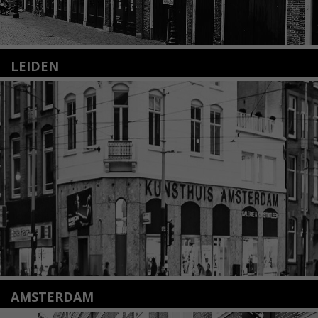
LEIDEN
Nieuwstraat 35
2312 KA Leiden
+31(0)71 – 52 84 480
info@kunsthuisleiden.nl
Lees meer
AMSTERDAM
Amstelveenseweg 135