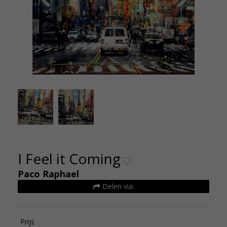
Unknown-51
Paco Rap
I Feel it Coming
Paco Raphael
Delen via:
Prijs