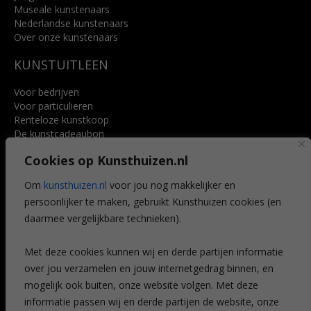
Museale kunstenaars
Nederlandse kunstenaars
Over onze kunstenaars
KUNSTUITLEEN
Voor bedrijven
Voor particulieren
Renteloze kunstkoop
De kunstcadeaubon
Art @ Home service
Cookies op Kunsthuizen.nl
Voordelen
Referenties
Om
kunsthuizen.nl
voor jou nog makkelijker en
Veelgestelde vragen
persoonlijker te maken, gebruikt Kunsthuizen cookies (en
CONTACT
daarmee vergelijkbare technieken).
Contact
Met deze cookies kunnen wij en derde partijen informatie
Leiden
over jou verzamelen en jouw internetgedrag binnen, en
Amsterdam
mogelijk ook buiten, onze website volgen. Met deze
Breda
Favorieten
informatie passen wij en derde partijen de website, onze