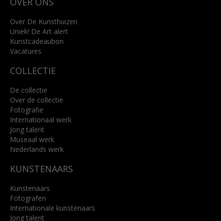
OVER ONS
4818 SB Breda
+31 (0)76 5221309
info@kunsthuisbreda.nl
Over De Kunsthuizen
Uniek! De Art alert
Kunstcadeaubon
Lees meer
Vacatures
COLLECTIE
De collectie
Over de collectie
Fotografie
Internationaal werk
Jong talent
Museaal werk
Nederlands werk
KUNSTENAARS
Kunstenaars
Fotografen
Internationale kunstenaars
Jong talent