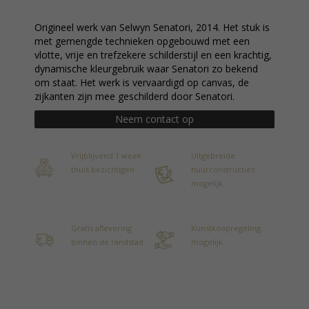
Origineel werk van Selwyn Senatori, 2014. Het stuk is
met gemengde technieken opgebouwd met een
vlotte, vrije en trefzekere schilderstijl en een krachtig,
dynamische kleurgebruik waar Senatori zo bekend
om staat. Het werk is vervaardigd op canvas, de
zijkanten zijn mee geschilderd door Senatori.
Neem contact op
Vrijblijvend 1 week
Uitgebreide
thuis bezichtigen
huurconstructies
mogelijk
Gratis aflevering
Kunstkoopregeling
binnen de randstad
mogelijk