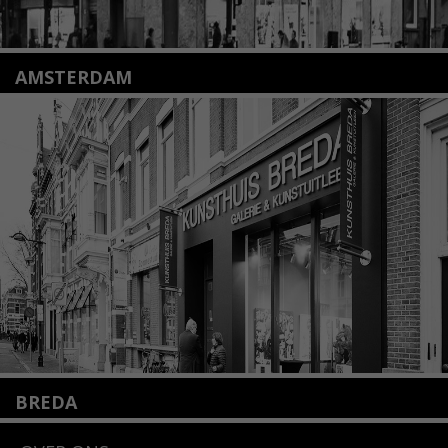
AMSTERDAM
Amstelveenseweg 135
1075 VX Amsterdam
+31 (0)20 2332546
info@kunsthuisamsterdam.nl
Lees meer
BREDA
Wilhelminastraat 11