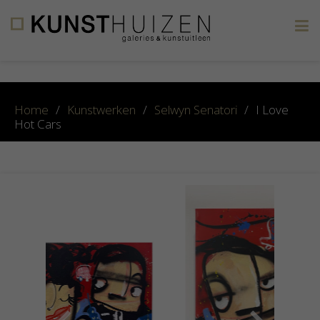
×
Home
/
Kunstwerken
/
Selwyn Senatori
/
I Love
Hot Cars