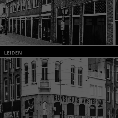
LEIDEN
Nieuwstraat 35
2312 KA Leiden
+31(0)71 – 52 84 480
info@kunsthuisleiden.nl
Lees meer