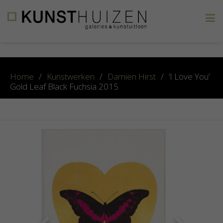
×
Home
/
Kunstwerken
/
Damien Hirst
/
‘I Love You’
Gold Leaf Black Fuchsia 2015