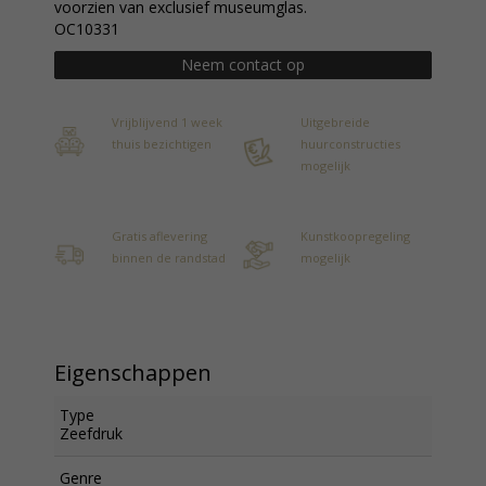
voorzien van exclusief museumglas.
OC10331
Neem contact op
Vrijblijvend 1 week
Uitgebreide
thuis bezichtigen
huurconstructies
mogelijk
Gratis aflevering
Kunstkoopregeling
binnen de randstad
mogelijk
Eigenschappen
Type
Zeefdruk
Genre