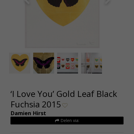
Damien Hirst I Love You Gold Leaf Black Fuchsia
Damien Hi
2015 OC10331 De Kunsthuizen
201
‘I Love You’ Gold Leaf Black
Fuchsia 2015
Damien Hirst
Delen via: