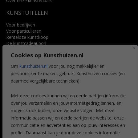
Over onze kunstenaars
KUNSTUITLEEN
Voor bedrijven
Voor particulieren
Renteloze kunstkoop
De kunstcadeaubon
Art @ Home service
Cookies op Kunsthuizen.nl
Voordelen
Referenties
Om
kunsthuizen.nl
voor jou nog makkelijker en
Veelgestelde vragen
persoonlijker te maken, gebruikt Kunsthuizen cookies (en
CONTACT
daarmee vergelijkbare technieken).
Contact
Met deze cookies kunnen wij en derde partijen informatie
Leiden
over jou verzamelen en jouw internetgedrag binnen, en
Amsterdam
mogelijk ook buiten, onze website volgen. Met deze
Breda
Favorieten
informatie passen wij en derde partijen de website, onze
Mijn art alert
communicatie en advertenties aan op jouw interesses en
profiel. Daarnaast kan je door deze cookies informatie