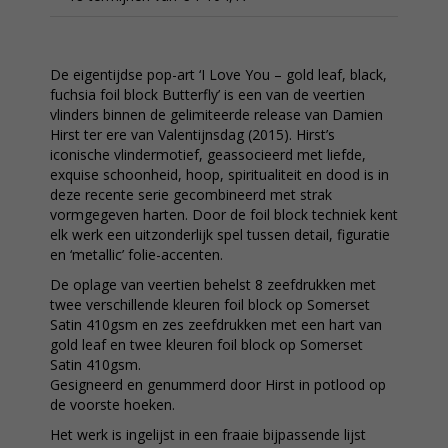
De eigentijdse pop-art ‘I Love You – gold leaf, black,
fuchsia foil block Butterfly’ is een van de veertien
vlinders binnen de gelimiteerde release van Damien
Hirst ter ere van Valentijnsdag (2015). Hirst’s
iconische vlindermotief, geassocieerd met liefde,
exquise schoonheid, hoop, spiritualiteit en dood is in
deze recente serie gecombineerd met strak
vormgegeven harten. Door de foil block techniek kent
elk werk een uitzonderlijk spel tussen detail, figuratie
en ‘metallic’ folie-accenten.
De oplage van veertien behelst 8 zeefdrukken met
twee verschillende kleuren foil block op Somerset
Satin 410gsm en zes zeefdrukken met een hart van
gold leaf en twee kleuren foil block op Somerset
Satin 410gsm.
Gesigneerd en genummerd door Hirst in potlood op
de voorste hoeken.
Het werk is ingelijst in een fraaie bijpassende lijst