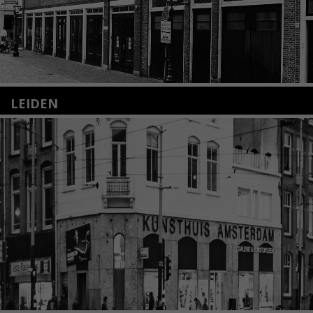
LEIDEN
Nieuwstraat 35
2312 KA Leiden
+31(0)71 – 52 84 480
info@kunsthuisleiden.nl
Lees meer