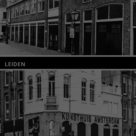
LEIDEN
Nieuwstraat 35
2312 KA Leiden
+31(0)71 – 52 84 480
info@kunsthuisleiden.nl
Lees meer