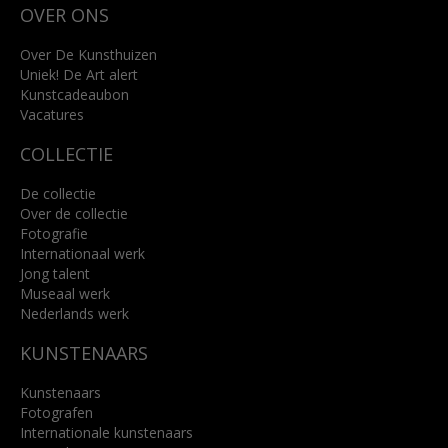
OVER ONS
4818 SB Breda
+31 (0)76 5221309
info@kunsthuisbreda.nl
Over De Kunsthuizen
Uniek! De Art alert
Kunstcadeaubon
Lees meer
Vacatures
COLLECTIE
De collectie
Over de collectie
Fotografie
Internationaal werk
Jong talent
Museaal werk
Nederlands werk
KUNSTENAARS
Kunstenaars
Fotografen
Internationale kunstenaars