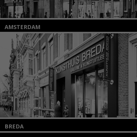
AMSTERDAM
Amstelveenseweg 135
1075 VX Amsterdam
+31 (0)20 2332546
info@kunsthuisamsterdam.nl
Lees meer
BREDA
Wilhelminastraat 11