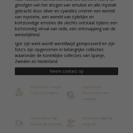
gevolgen van het drogen van emulsie en alle mystiek
gebracht door zilver en cyanides creëren een wereld
van mysterie, een wereld van tijdelijke en
kortstondige emoties die slechts ontstaat tijdens een
kortstondig verval van rede, een ontsnapping van de
werkelijkheid.
Igor zijn werk wordt wereldwijd geëxposeerd en zijn
foto’s zijn opgenomen in belangrijke collecties
waaronder de koninklijke collecties van Spanje,
Zweden en Nederland.
Neem contact op
Vrijblijvend 1 week
Uitgebreide
thuis bezichtigen
huurconstructies
mogelijk
Gratis aflevering
Kunstkoopregeling
binnen de randstad
mogelijk