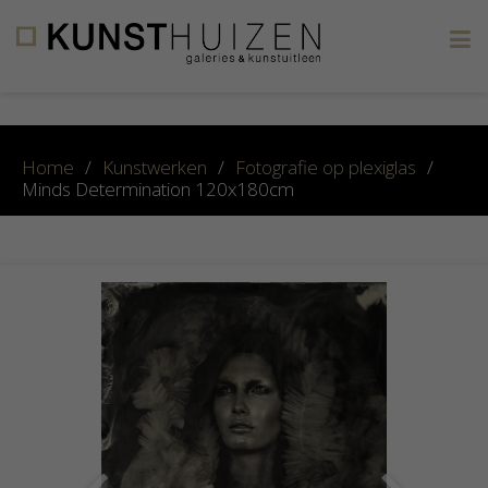
×
Home
/
Kunstwerken
/
Fotografie op plexiglas
/
Minds Determination 120x180cm