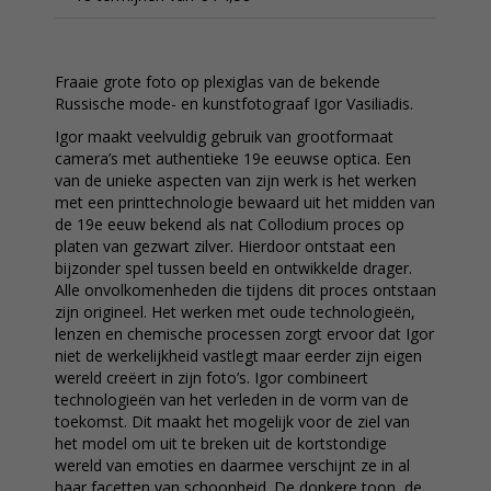
Fraaie grote foto op plexiglas van de bekende
Russische mode- en kunstfotograaf Igor Vasiliadis.
Igor maakt veelvuldig gebruik van grootformaat
camera’s met authentieke 19e eeuwse optica. Een
van de unieke aspecten van zijn werk is het werken
met een printtechnologie bewaard uit het midden van
de 19e eeuw bekend als nat Collodium proces op
platen van gezwart zilver. Hierdoor ontstaat een
bijzonder spel tussen beeld en ontwikkelde drager.
Alle onvolkomenheden die tijdens dit proces ontstaan
zijn origineel. Het werken met oude technologieën,
lenzen en chemische processen zorgt ervoor dat Igor
niet de werkelijkheid vastlegt maar eerder zijn eigen
wereld creëert in zijn foto’s. Igor combineert
technologieën van het verleden in de vorm van de
toekomst. Dit maakt het mogelijk voor de ziel van
het model om uit te breken uit de kortstondige
wereld van emoties en daarmee verschijnt ze in al
haar facetten van schoonheid. De donkere toon, de