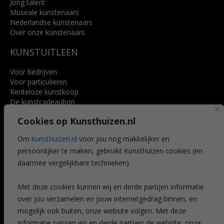
Jong talent
Museale kunstenaars
Nederlandse kunstenaars
Over onze kunstenaars
KUNSTUITLEEN
Voor bedrijven
Voor particulieren
Renteloze kunstkoop
De kunstcadeaubon
Art @ Home service
Cookies op Kunsthuizen.nl
Voordelen
Referenties
Om
kunsthuizen.nl
voor jou nog makkelijker en
Veelgestelde vragen
persoonlijker te maken, gebruikt Kunsthuizen cookies (en
CONTACT
daarmee vergelijkbare technieken).
Contact
Met deze cookies kunnen wij en derde partijen informatie
Leiden
over jou verzamelen en jouw internetgedrag binnen, en
Amsterdam
mogelijk ook buiten, onze website volgen. Met deze
Breda
Favorieten
informatie passen wij en derde partijen de website, onze