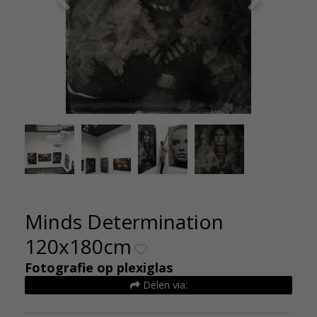
-foto-
Fotoexpo
590-jpg-
Igor-
Minds Determination
120x180cm
Fotografie op plexiglas
Delen via: