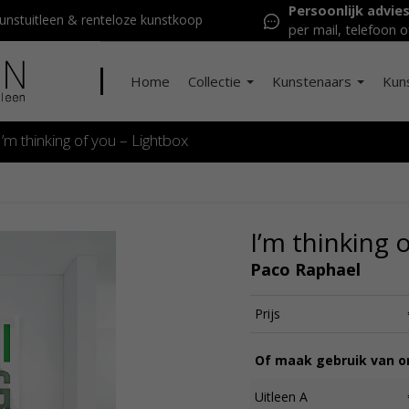
Persoonlijk advie
nstuitleen & renteloze kunstkoop
per mail, telefoon o
Home
Collectie
Kunstenaars
Kun
I’m thinking of you – Lightbox
I’m thinking 
Paco Raphael
Prijs
Of maak gebruik van on
Uitleen A