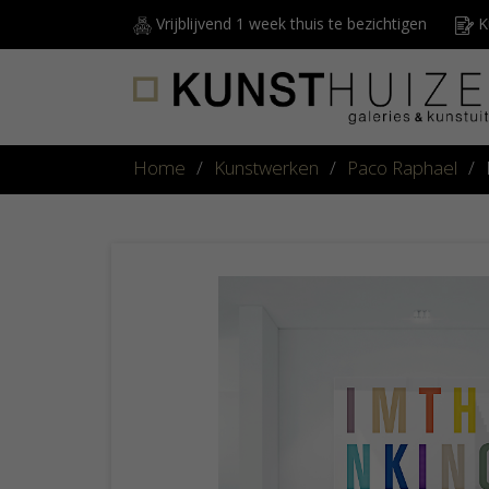
Vrijblijvend 1 week thuis te bezichtigen
Ku
Home
/
Kunstwerken
/
Paco Raphael
/