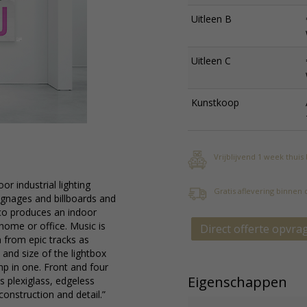
Uitleen B
Uitleen C
Kunstkoop
Vrijblijvend 1 week thuis
r industrial lighting
Gratis aflevering binnen
signages and billboards and
co produces an indoor
 home or office. Music is
Direct offerte opvra
n from epic tracks as
 and size of the lightbox
mp in one. Front and four
Eigenschappen
s plexiglass, edgeless
onstruction and detail.”