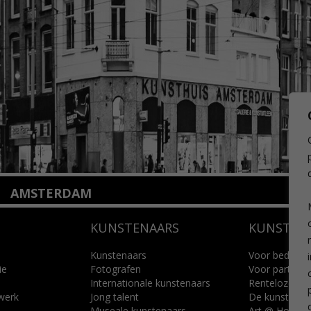
AMSTERDAM
Amstelveenseweg 135
KUNSTENAARS
KUNSTUI
1075 VX Amsterdam
+31 (0)20 2332546
info@kunsthuisamsterdam.nl
Kunstenaars
Voor bedrijve
ie
Fotografen
Voor particuli
Internationale kunstenaars
Renteloze ku
Lees meer
 werk
Jong talent
De kunstcad
Museale kunstenaars
Art @ Home s