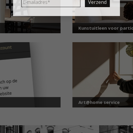
mailadres
*
Kunstuitleen voor partic
Art@home service