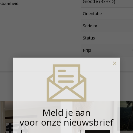
Grootte (BxHxD)
ikbaarheid.
Oriëntatie
Serie nr.
Status
Prijs
×
Meld je aan
voor onze nieuwsbrief
E-