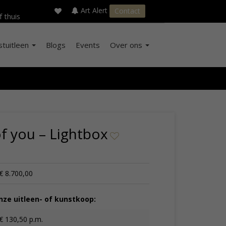
×
s
Art Alert
Contact
f thuis
stuitleen
Blogs
Events
Over ons
of you – Lightbox
€ 8.700,00
ze uitleen- of kunstkoop:
€ 130,50 p.m.