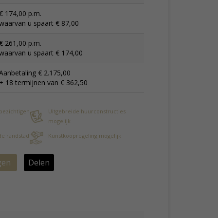
€ 174,00 p.m.
waarvan u spaart € 87,00
€ 261,00 p.m.
waarvan u spaart € 174,00
Aanbetaling € 2.175,00
+ 18 termijnen van € 362,50
 bezichtigen
Uitgebreide huurconstructies
mogelijk
 de randstad
Kunstkoopregeling mogelijk
gen
Delen