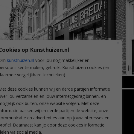
Cookies op Kunsthuizen.nl
Om
kunsthuizen.nl
voor jou nog makkelijker en
persoonlijker te maken, gebruikt Kunsthuizen cookies (en
daarmee vergelijkbare technieken).
BREDA
Met deze cookies kunnen wij en derde partijen informatie
Wilhelminastraat 11
over jou verzamelen en jouw internetgedrag binnen, en
TLEEN
CONTACT
4818 SB Breda
mogelijk ook buiten, onze website volgen. Met deze
+31 (0)76 5221309
n
info@kunsthuisbreda.nl
Contact
informatie passen wij en derde partijen de website, onze
eren
Leiden
communicatie en advertenties aan op jouw interesses en
nstkoop
Amsterdam
profiel. Daarnaast kan je door deze cookies informatie
Lees meer
eaubon
Breda
delen via social media.
ervice
Favorieten