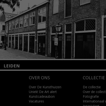
LEIDEN
Nieuwstraat 35
OVER ONS
COLLECTIE
2312 KA Leiden
+31(0)71 – 52 84 480
info@kunsthuisleiden.nl
Over De Kunsthuizen
De collectie
Uniek! De Art alert
Over de collect
Kunstcadeaubon
Fotografie
Lees meer
Vacatures
Internationaal
Jong talent