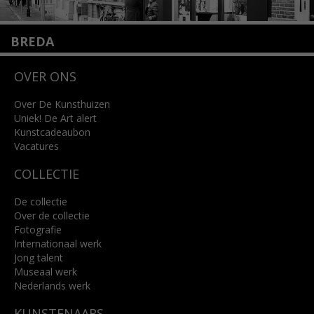
BREDA
Wilhelminastraat 11
OVER ONS
4818 SB Breda
+31 (0)76 5221309
info@kunsthuisbreda.nl
Over De Kunsthuizen
Uniek! De Art alert
Kunstcadeaubon
Lees meer
Vacatures
COLLECTIE
De collectie
Over de collectie
Fotografie
Internationaal werk
Jong talent
Museaal werk
Nederlands werk
KUNSTENAARS