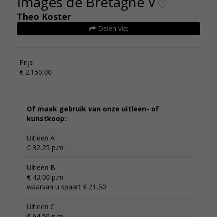
Images de Bretagne V
Theo Koster
Delen via:
Prijs
€ 2.150,00
Of maak gebruik van onze uitleen- of
kunstkoop:
Uitleen A
€ 32,25 p.m.
Uitleen B
€ 43,00 p.m.
waarvan u spaart € 21,50
Uitleen C
€ 64,50 p.m.