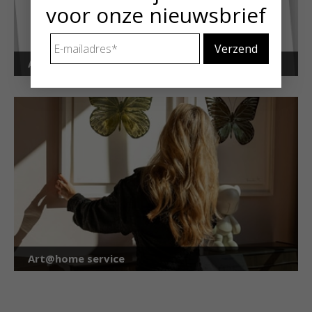
voor onze nieuwsbrief
E-
mailadres
*
Art Alert!
Art@home service