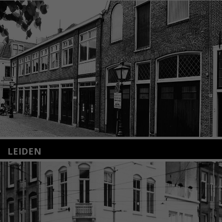
LEIDEN
Nieuwstraat 35
2312 KA Leiden
+31(0)71 – 52 84 480
info@kunsthuisleiden.nl
Lees meer