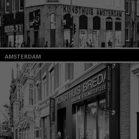
AMSTERDAM
Amstelveenseweg 135
1075 VX Amsterdam
+31 (0)20 2332546
info@kunsthuisamsterdam.nl
Lees meer