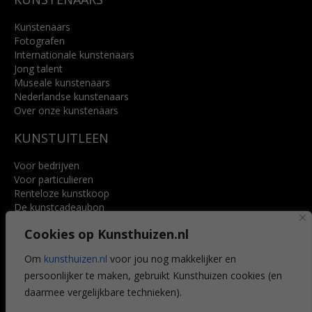
Kunstenaars
Fotografen
Internationale kunstenaars
Jong talent
Museale kunstenaars
Nederlandse kunstenaars
Over onze kunstenaars
KUNSTUITLEEN
Voor bedrijven
Voor particulieren
Renteloze kunstkoop
De kunstcadeaubon
Art @ Home service
Cookies op Kunsthuizen.nl
Voordelen
Referenties
Om
kunsthuizen.nl
voor jou nog makkelijker en
Veelgestelde vragen
persoonlijker te maken, gebruikt Kunsthuizen cookies (en
CONTACT
daarmee vergelijkbare technieken).