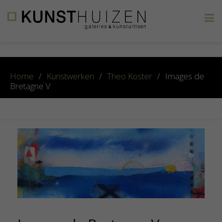
×
Home
/
Kunstwerken
/
Theo Koster
/
Images de
Bretagne V