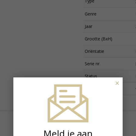
Type
Genre
Jaar
Grootte (BxH)
Oriëntatie
Serie nr.
Status
×
Prijs
Meld je aan