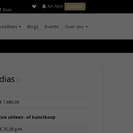
×
s
Art Alert
Contact
f thuis
stuitleen
Blogs
Events
Over ons
dias
€ 1.680,00
ze uitleen- of kunstkoop:
€ 25,20 p.m.