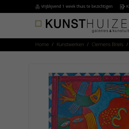
Vrijblijvend 1 week thuis te bezichtigen
Ku
Home
/
Kunstwerken
/
Clemens Briels
/