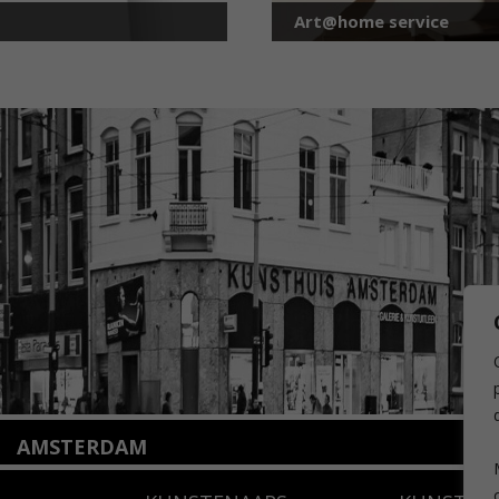
Art@home service
AMSTERDAM
Amstelveenseweg 135