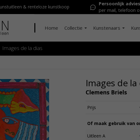
Persoonlijk advie
nstuitleen & renteloze kunstkoop
per mail, telefoon o
Home
Collectie
Kunstenaars
Kun
Images de la dias
Images de la 
Clemens Briels
Prijs
Of maak gebruik van on
Uitleen A