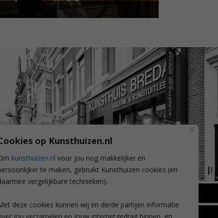
Cookies op Kunsthuizen.nl
Om
kunsthuizen.nl
voor jou nog makkelijker en
persoonlijker te maken, gebruikt Kunsthuizen cookies (en
daarmee vergelijkbare technieken).
BREDA
Met deze cookies kunnen wij en derde partijen informatie
Wilhelminastraat 11
over jou verzamelen en jouw internetgedrag binnen, en