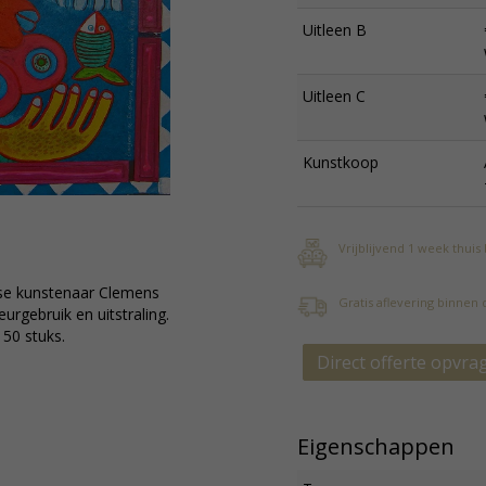
Uitleen B
Uitleen C
Kunstkoop
Vrijblijvend 1 week thuis
se kunstenaar Clemens
Gratis aflevering binnen
eurgebruik en uitstraling.
 50 stuks.
Direct offerte opvra
Eigenschappen