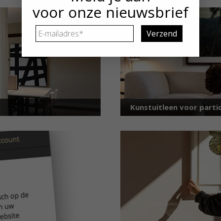
voor onze nieuwsbrief
E-
mailadres
*
Kunstuitleen voor partic