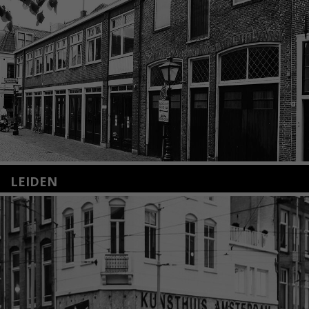
LEIDEN
Nieuwstraat 35
2312 KA Leiden
+31(0)71 – 52 84 480
info@kunsthuisleiden.nl
Lees meer