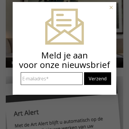
×
Meld je aan
voor onze nieuwsbrief
Kunstuitleen voor particulieren
E-
mailadres
*