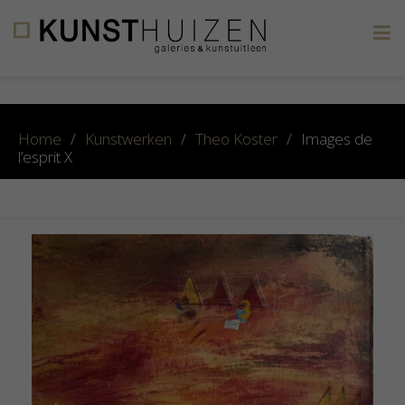
×
Home
/
Kunstwerken
/
Theo Koster
/
Images de
l’esprit X