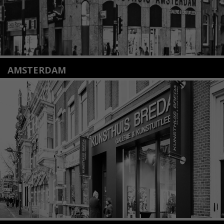
AMSTERDAM
Amstelveenseweg 135
1075 VX Amsterdam
+31 (0)20 2332546
info@kunsthuisamsterdam.nl
Lees meer