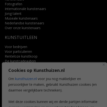
Fotografen
Internationale kunstenaars
Jong talent
Museale kunstenaars
Nederlandse kunstenaars
Over onze kunstenaars
KUNSTUITLEEN
Voor bedrijven
Voor particulieren
Renteloze kunstkoop
De kunstcadeaubon
Art @ Home service
Cookies op Kunsthuizen.nl
Voordelen
Referenties
Om
kunsthuizen.nl
voor jou nog makkelijker en
Veelgestelde vragen
persoonlijker te maken, gebruikt Kunsthuizen cookies (en
CONTACT
daarmee vergelijkbare technieken).
Contact
Met deze cookies kunnen wij en derde partijen informatie
Leiden