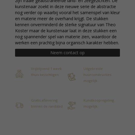
zijn fraaie geabstraheerde land- en zeegezichten. De
kunstenaar zoekt in deze nieuwe serie de abstractie
nog verder op waarbij vooral het samenspel van kleur
en materie meer de overhand krijgt. De stukken
kennen onverminderd de sterke signatuur van Theo
Koster maar de kunstenaar laat in deze stukken een
nog spannender spel van materie zien, waardoor de
werken een prachtig bijna organisch karakter hebben.
Neem contact op
Vrijblijvend 1 week
Uitgebreide
thuis bezichtigen
huurconstructies
mogelijk
Gratis aflevering
Kunstkoopregeling
binnen de randstad
mogelijk