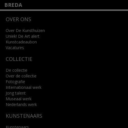
BREDA
Wilhelminastraat 11
OVER ONS
4818 SB Breda
+31 (0)76 5221309
info@kunsthuisbreda.nl
Over De Kunsthuizen
Uniek! De Art alert
Kunstcadeaubon
Lees meer
Vacatures
COLLECTIE
De collectie
Over de collectie
Fotografie
Internationaal werk
Jong talent
Museaal werk
Nederlands werk
KUNSTENAARS
Kunstenaars