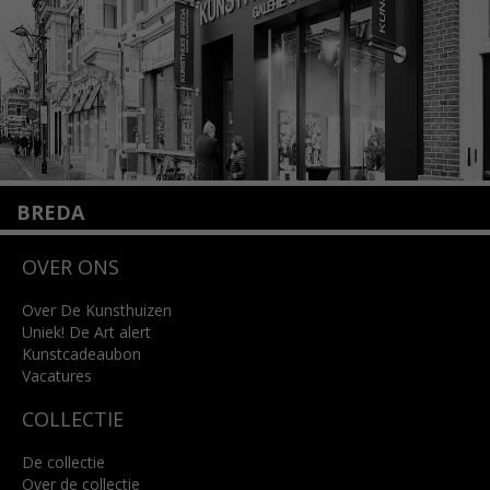
Lees meer
BREDA
Wilhelminastraat 11
OVER ONS
4818 SB Breda
+31 (0)76 5221309
info@kunsthuisbreda.nl
Over De Kunsthuizen
Uniek! De Art alert
Kunstcadeaubon
Lees meer
Vacatures
COLLECTIE
De collectie
Over de collectie