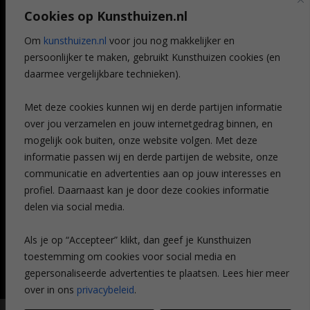
Art @ Home service
Cookies op Kunsthuizen.nl
Voordelen
Referenties
Om
kunsthuizen.nl
voor jou nog makkelijker en
Veelgestelde vragen
persoonlijker te maken, gebruikt Kunsthuizen cookies (en
CONTACT
daarmee vergelijkbare technieken).
Contact
Met deze cookies kunnen wij en derde partijen informatie
Leiden
over jou verzamelen en jouw internetgedrag binnen, en
Amsterdam
mogelijk ook buiten, onze website volgen. Met deze
Breda
Favorieten
informatie passen wij en derde partijen de website, onze
Mijn art alert
communicatie en advertenties aan op jouw interesses en
profiel. Daarnaast kan je door deze cookies informatie
delen via social media.
NIEUWSBRIEF
Als je op “Accepteer” klikt, dan geef je Kunsthuizen
toestemming om cookies voor social media en
gepersonaliseerde advertenties te plaatsen. Lees hier meer
over in ons
privacybeleid
.