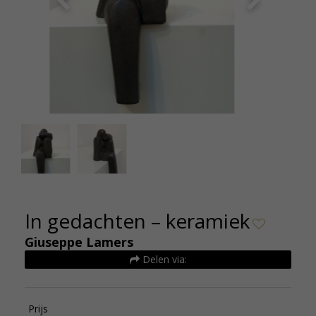
Giuseppe Lamers In gedachten keramiek 45cm-
Giusep
400 & 60cm-575euro
In gedachten – keramiek
Giuseppe Lamers
Delen via:
Prijs