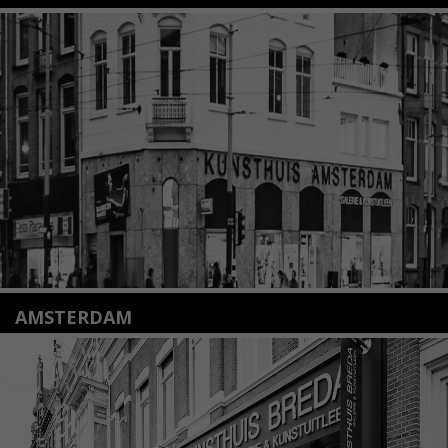
Nieuwstraat 35
2312 KA Leiden
+31(0)71 – 52 84 480
info@kunsthuisleiden.nl
Lees meer
AMSTERDAM
Amstelveenseweg 135
1075 VX Amsterdam
+31 (0)20 2332546
info@kunsthuisamsterdam.nl