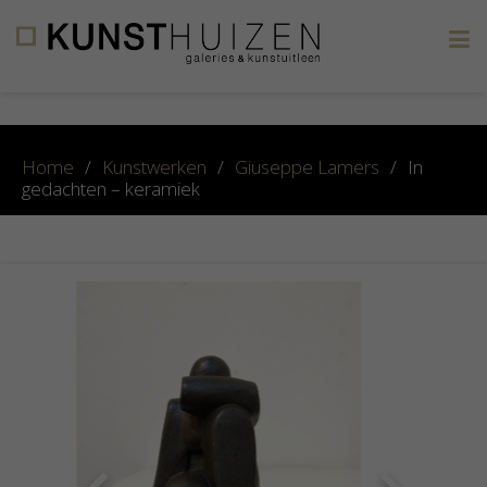
×
Home
/
Kunstwerken
/
Giuseppe Lamers
/
In
gedachten – keramiek