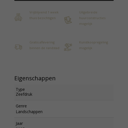
Vrijblijvend 1 week
Uitgebreide
thuis bezichtigen
huurconstructies
mogelijk
Gratis aflevering
Kunstkoopregeling
binnen de randstad
mogelijk
Eigenschappen
Type
Zeefdruk
Genre
Landschappen
Jaar