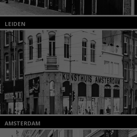
LEIDEN
Nieuwstraat 35
2312 KA Leiden
+31(0)71 – 52 84 480
info@kunsthuisleiden.nl
Lees meer
AMSTERDAM
Amstelveenseweg 135