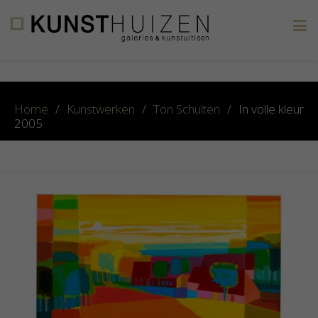
×
Home
/
Kunstwerken
/
Ton Schulten
/
In volle kleur
2005