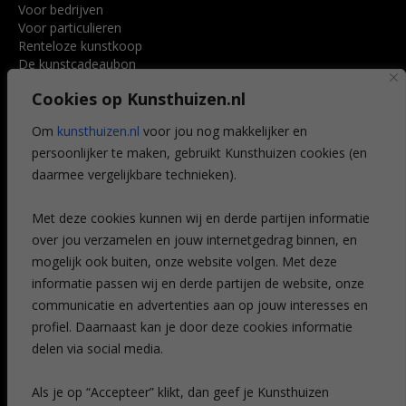
Voor bedrijven
Voor particulieren
Renteloze kunstkoop
De kunstcadeaubon
Art @ Home service
Cookies op Kunsthuizen.nl
Voordelen
Referenties
Om
kunsthuizen.nl
voor jou nog makkelijker en
Veelgestelde vragen
persoonlijker te maken, gebruikt Kunsthuizen cookies (en
CONTACT
daarmee vergelijkbare technieken).
Contact
Met deze cookies kunnen wij en derde partijen informatie
Leiden
over jou verzamelen en jouw internetgedrag binnen, en
Amsterdam
mogelijk ook buiten, onze website volgen. Met deze
Breda
Favorieten
informatie passen wij en derde partijen de website, onze
Mijn art alert
communicatie en advertenties aan op jouw interesses en
profiel. Daarnaast kan je door deze cookies informatie
delen via social media.
NIEUWSBRIEF
Als je op “Accepteer” klikt, dan geef je Kunsthuizen