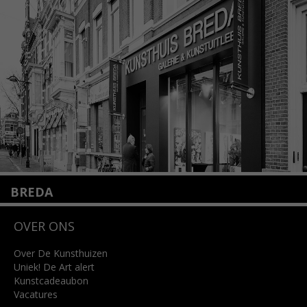
1075 VX Amsterdam
+31 (0)20 2332546
info@kunsthuisamsterdam.nl
Lees meer
BREDA
Wilhelminastraat 11
OVER ONS
4818 SB Breda
+31 (0)76 5221309
info@kunsthuisbreda.nl
Over De Kunsthuizen
Uniek! De Art alert
Kunstcadeaubon
Lees meer
Vacatures