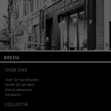
Lees meer
BREDA
Wilhelminastraat 11
OVER ONS
4818 SB Breda
+31 (0)76 5221309
info@kunsthuisbreda.nl
Over De Kunsthuizen
Uniek! De Art alert
Kunstcadeaubon
Lees meer
Vacatures
COLLECTIE