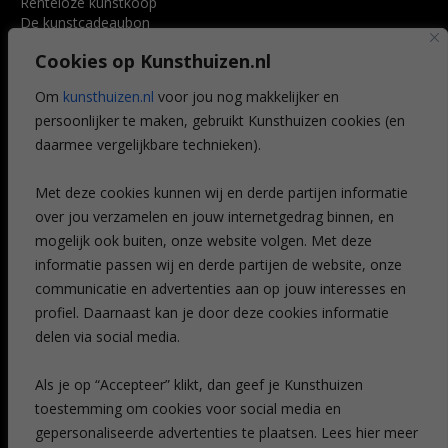
Renteloze kunstkoop
De kunstcadeaubon
Art @ Home service
Cookies op Kunsthuizen.nl
Voordelen
Referenties
Om
kunsthuizen.nl
voor jou nog makkelijker en
Veelgestelde vragen
persoonlijker te maken, gebruikt Kunsthuizen cookies (en
CONTACT
daarmee vergelijkbare technieken).
Contact
Met deze cookies kunnen wij en derde partijen informatie
Leiden
over jou verzamelen en jouw internetgedrag binnen, en
Amsterdam
mogelijk ook buiten, onze website volgen. Met deze
Breda
Favorieten
informatie passen wij en derde partijen de website, onze
Mijn art alert
communicatie en advertenties aan op jouw interesses en
profiel. Daarnaast kan je door deze cookies informatie
delen via social media.
NIEUWSBRIEF
Als je op “Accepteer” klikt, dan geef je Kunsthuizen
toestemming om cookies voor social media en
gepersonaliseerde advertenties te plaatsen. Lees hier meer