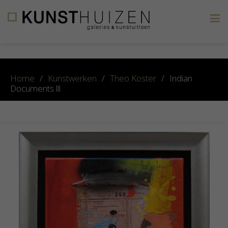
×
Home
/
Kunstwerken
/
Theo Koster
/
Indian
Documents lll