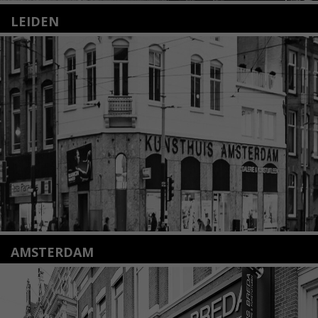
LEIDEN
Nieuwstraat 35
2312 KA Leiden
+31(0)71 – 52 84 480
info@kunsthuisleiden.nl
Lees meer
AMSTERDAM
Amstelveenseweg 135
1075 VX Amsterdam
+31 (0)20 2332546
info@kunsthuisamsterdam.nl