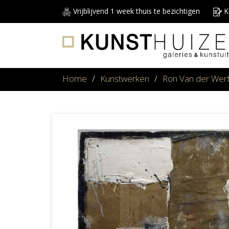
Vrijblijvend 1 week thuis te bezichtigen
Ku
Home
/
Kunstwerken
/
Ron Van der Wer