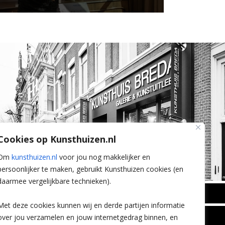
Cookies op Kunsthuizen.nl
Om
kunsthuizen.nl
voor jou nog makkelijker en
persoonlijker te maken, gebruikt Kunsthuizen cookies (en
daarmee vergelijkbare technieken).
BREDA
Met deze cookies kunnen wij en derde partijen informatie
Wilhelminastraat 11
over jou verzamelen en jouw internetgedrag binnen, en
TLEEN
CONTACT
4818 SB Breda