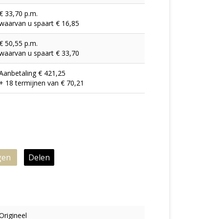
€ 33,70 p.m.
waarvan u spaart € 16,85
€ 50,55 p.m.
waarvan u spaart € 33,70
Aanbetaling € 421,25
+ 18 termijnen van € 70,21
gen
Delen
Origineel