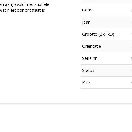
en aangevuld met subtiele
Genre
wat hierdoor ontstaat is
Jaar
Grootte (BxHxD)
Oriëntatie
Serie nr.
Status
×
Prijs
Meld je aan