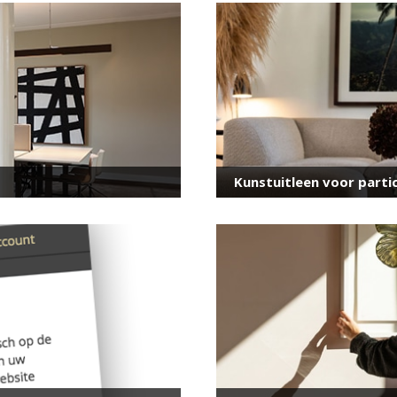
voor onze nieuwsbrief
E-
mailadres
*
Kunstuitleen voor partic