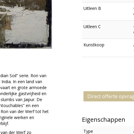
Uitleen B
Uitleen C
Kunstkoop
dian Soil” serie. Ron van
 India. In een land van
elvaart en grote armoede
derlijke gastvrijheid en
Direct offerte opvra
 slumbs van Jaipur. De
ntouchables” en een
e Ron van der Werf tot het
originele werken en
Eigenschappen
lijf.
Type
van der Werf zo