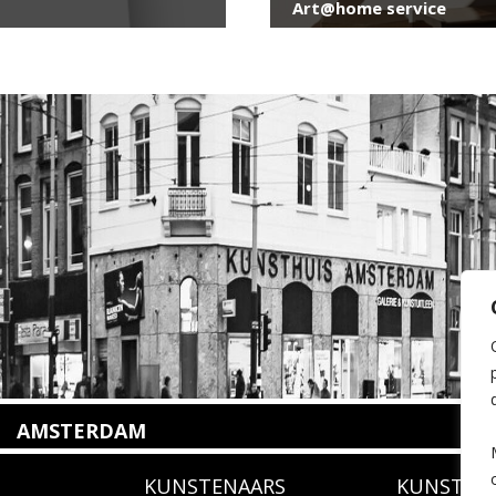
Art@home service
AMSTERDAM
Amstelveenseweg 135
KUNSTENAARS
KUNSTUI
1075 VX Amsterdam