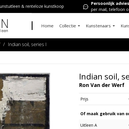
Persoonlijk advie
nstuitleen & renteloze kunstkoop
per mail, telefoon o
Home
Collectie
Kunstenaars
Kun
f
/
Indian soil, series I
Indian soil, se
Ron Van der Werf
Prijs
Of maak gebruik van on
Uitleen A