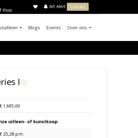
×
s
Art Alert
Contact
f thuis
stuitleen
Blogs
Events
Over ons
ries I
€ 1.685,00
ze uitleen- of kunstkoop:
€ 25,28 p.m.