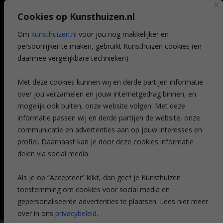
Art @ Home service
Cookies op Kunsthuizen.nl
Voordelen
Referenties
Om
kunsthuizen.nl
voor jou nog makkelijker en
Veelgestelde vragen
persoonlijker te maken, gebruikt Kunsthuizen cookies (en
CONTACT
daarmee vergelijkbare technieken).
Contact
Met deze cookies kunnen wij en derde partijen informatie
Leiden
over jou verzamelen en jouw internetgedrag binnen, en
Amsterdam
mogelijk ook buiten, onze website volgen. Met deze
Breda
Favorieten
informatie passen wij en derde partijen de website, onze
Mijn art alert
communicatie en advertenties aan op jouw interesses en
profiel. Daarnaast kan je door deze cookies informatie
delen via social media.
NIEUWSBRIEF
Als je op “Accepteer” klikt, dan geef je Kunsthuizen
toestemming om cookies voor social media en
gepersonaliseerde advertenties te plaatsen. Lees hier meer
over in ons
privacybeleid
.