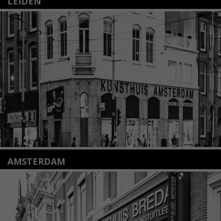
LEIDEN
Nieuwstraat 35
2312 KA Leiden
+31(0)71 – 52 84 480
info@kunsthuisleiden.nl
Lees meer
AMSTERDAM
Amstelveenseweg 135
1075 VX Amsterdam
+31 (0)20 2332546
info@kunsthuisamsterdam.nl