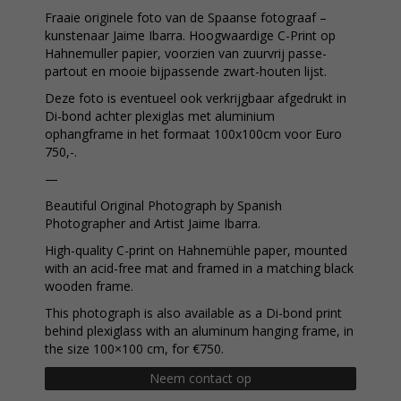
Fraaie originele foto van de Spaanse fotograaf –
kunstenaar Jaime Ibarra. Hoogwaardige C-Print op
Hahnemuller papier, voorzien van zuurvrij passe-
partout en mooie bijpassende zwart-houten lijst.
Deze foto is eventueel ook verkrijgbaar afgedrukt in
Di-bond achter plexiglas met aluminium
ophangframe in het formaat 100x100cm voor Euro
750,-.
—
Beautiful Original Photograph by Spanish
Photographer and Artist Jaime Ibarra.
High-quality C-print on Hahnemühle paper, mounted
with an acid-free mat and framed in a matching black
wooden frame.
This photograph is also available as a Di-bond print
behind plexiglass with an aluminum hanging frame, in
the size 100×100 cm, for €750.
Neem contact op