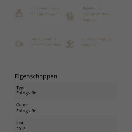
Vrijblijvend 1 week
Uitgebreide
thuis bezichtigen
huurconstructies
mogelijk
Gratis aflevering
Kunstkoopregeling
binnen de randstad
mogelijk
Eigenschappen
Type
Fotografie
Genre
Fotografie
Jaar
2018