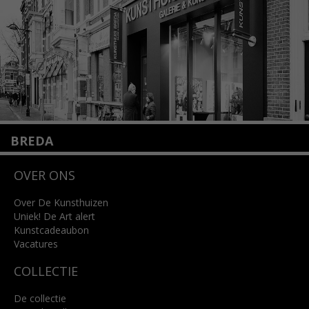
Lees meer
BREDA
Wilhelminastraat 11
OVER ONS
4818 SB Breda
+31 (0)76 5221309
info@kunsthuisbreda.nl
Over De Kunsthuizen
Uniek! De Art alert
Kunstcadeaubon
Lees meer
Vacatures
COLLECTIE
De collectie