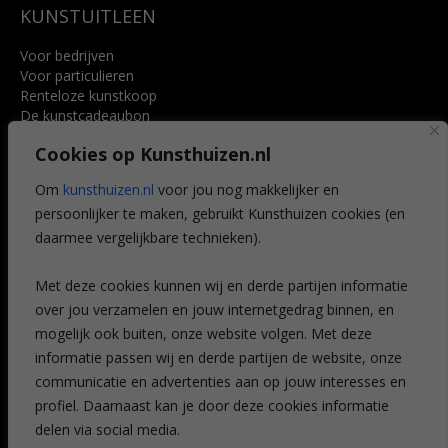
KUNSTUITLEEN
Voor bedrijven
Voor particulieren
Renteloze kunstkoop
De kunstcadeaubon
Art @ Home service
Cookies op Kunsthuizen.nl
Voordelen
Referenties
Om
kunsthuizen.nl
voor jou nog makkelijker en
Veelgestelde vragen
persoonlijker te maken, gebruikt Kunsthuizen cookies (en
CONTACT
daarmee vergelijkbare technieken).
Contact
Met deze cookies kunnen wij en derde partijen informatie
Leiden
over jou verzamelen en jouw internetgedrag binnen, en
Amsterdam
mogelijk ook buiten, onze website volgen. Met deze
Breda
Favorieten
informatie passen wij en derde partijen de website, onze
Mijn art alert
communicatie en advertenties aan op jouw interesses en
profiel. Daarnaast kan je door deze cookies informatie
delen via social media.
NIEUWSBRIEF