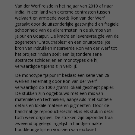
Van der Werf reisde in het najaar van 2010 af naar
India. In een land van extreme contrasten tussen
welvaart en armoede wordt Ron van der Werf
geraakt door de uitzonderlijke gastvrijheid en fragiele
schoonheid van de allerarmsten in de slumbs van
Jaipur en Udaipur. De kracht en levensvreugde van de
zogeheten “Untouchables” en een onuitputtelijke
bron van indrukken inspireerde Ron van der Werf tot
het project “Indian soil”: een bijzondere serie
abstracte schilderijen en monotypes die hij
vervaardigde tijdens zijn verblijf.
De monotype “Jaipur II” beslaat een serie van 28
werken seriematig door Ron van der Werf
vervaardigd op 1000 grams lokaal geschept papier.
De stukken zijn opgebouwd met een mix van
materialen en technieken, aangevuld met subtiele
details en lokale materie en pigmenten. Door de
handmatige reproductietechniek is elk stuk in detail
toch weer origineel. De stukken zijn bijzonder fraai
zwevend opgelegd ingelijst in handgemaakte
houtkleurige lijsten voorzien van exclusief