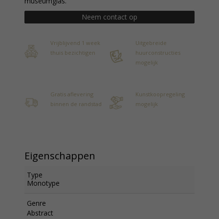
museumglas.
Neem contact op
Vrijblijvend 1 week
Uitgebreide
thuis bezichtigen
huurconstructies
mogelijk
Gratis aflevering
Kunstkoopregeling
binnen de randstad
mogelijk
Eigenschappen
Type
Monotype
Genre
Abstract