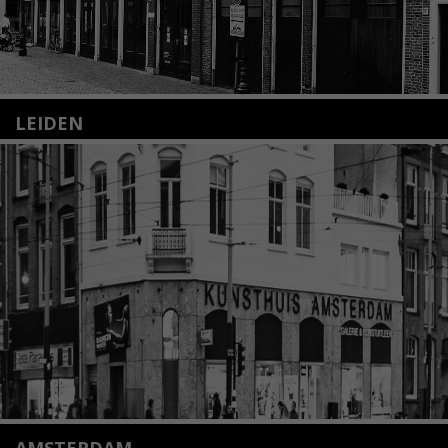
LEIDEN
Nieuwstraat 35
2312 KA Leiden
+31(0)71 – 52 84 480
info@kunsthuisleiden.nl
Lees meer