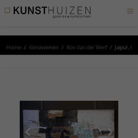
×
Home
/
Kunstwerken
/
Ron Van der Werf
/
Jaipur, I