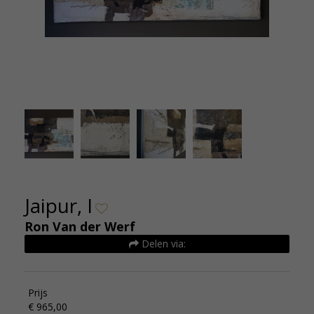
Ron van der Werf, Jaipur I #5633 110x70 965euro
Monotype De Kunsthuizen
Jaipur, I
Ron Van der Werf
Delen via:
Prijs
€ 965,00