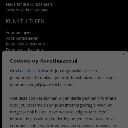
Nederlandse kunstenaars
Over onze kunstenaars
KUNSTUITLEEN
Voor bedrijven
Voor particulieren
Renteloze kunstkoop
De kunstcadeaubon
Art @ Home service
Cookies op Kunsthuizen.nl
Voordelen
Referenties
Om
kunsthuizen.nl
voor jou nog makkelijker en
Veelgestelde vragen
persoonlijker te maken, gebruikt Kunsthuizen cookies (en
CONTACT
daarmee vergelijkbare technieken).
Contact
Met deze cookies kunnen wij en derde partijen informatie
Leiden
over jou verzamelen en jouw internetgedrag binnen, en
Amsterdam
mogelijk ook buiten, onze website volgen. Met deze
Breda
Favorieten
informatie passen wij en derde partijen de website, onze
Mijn art alert
communicatie en advertenties aan op jouw interesses en