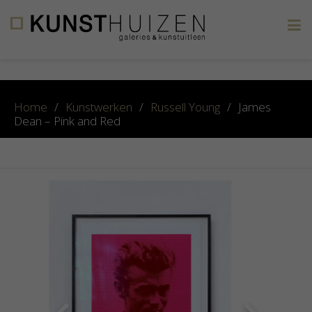
×
Home
/
Kunstwerken
/
Russell Young
/
James
Dean – Pink and Red