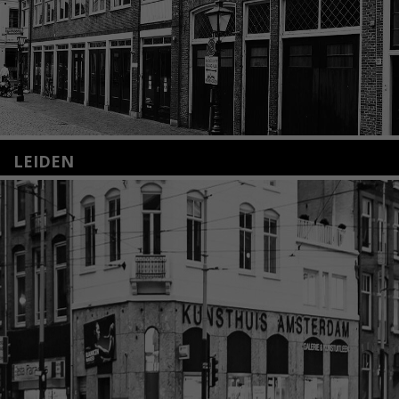
LEIDEN
Nieuwstraat 35
2312 KA Leiden
+31(0)71 – 52 84 480
info@kunsthuisleiden.nl
Lees meer