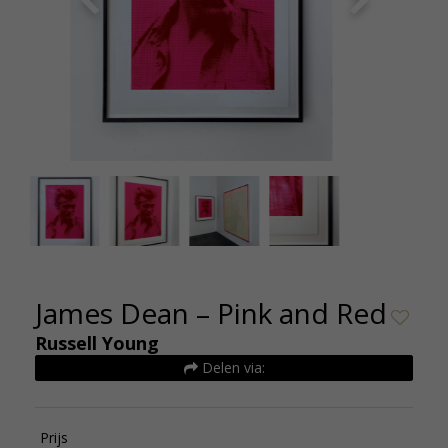
Russell Young James Dean Acrylic paint screen
Russel Y
print on somerset paper 100x130cm PINK 2016
James Dean – Pink and Red
Russell Young
Delen via:
Prijs