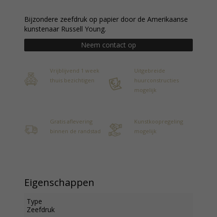
Bijzondere zeefdruk op papier door de Amerikaanse
kunstenaar Russell Young.
Neem contact op
Vrijblijvend 1 week
Uitgebreide
thuis bezichtigen
huurconstructies
mogelijk
Gratis aflevering
Kunstkoopregeling
binnen de randstad
mogelijk
Eigenschappen
Type
Zeefdruk