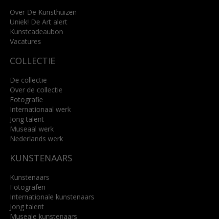
+31 (0)76 5221309
info@kunsthuisbreda.nl
Over De Kunsthuizen
Uniek! De Art alert
Kunstcadeaubon
Lees meer
Vacatures
COLLECTIE
De collectie
Over de collectie
Fotografie
Internationaal werk
Jong talent
Museaal werk
Nederlands werk
KUNSTENAARS
Kunstenaars
Fotografen
Internationale kunstenaars
Jong talent
Museale kunstenaars