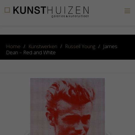
×
Home
/
Kunstwerken
/
Russell Young
/
James
Dean – Red and White