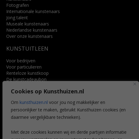
Fotografen
Internationale kunstenaars
Jong talent
Museale kunstenaars
Nederlandse kunstenaars
Over onze kunstenaars
KUNSTUITLEEN
Voor bedrijven
Voor particulieren
Renteloze kunstkoop
De kunstcadeaubon
Art @ Home service
Cookies op Kunsthuizen.nl
Voordelen
Referenties
Om
kunsthuizen.nl
voor jou nog makkelijker en
Veelgestelde vragen
persoonlijker te maken, gebruikt Kunsthuizen cookies (en
CONTACT
daarmee vergelijkbare technieken).
Contact
Met deze cookies kunnen wij en derde partijen informatie
Leiden