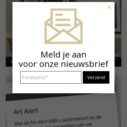
×
Meld je aan
voor onze nieuwsbrief
Kunstuitleen voor particulieren
E-
mailadres
*