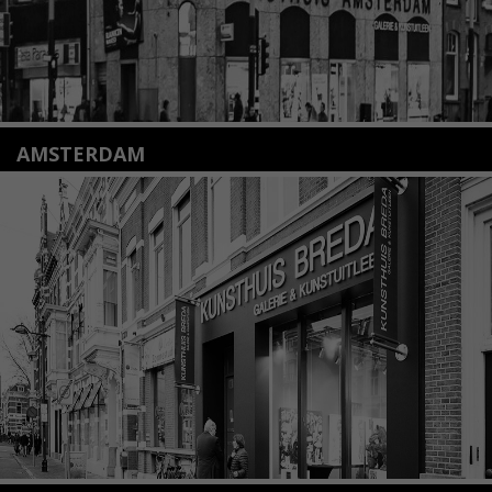
AMSTERDAM
Amstelveenseweg 135
1075 VX Amsterdam
+31 (0)20 2332546
info@kunsthuisamsterdam.nl
Lees meer