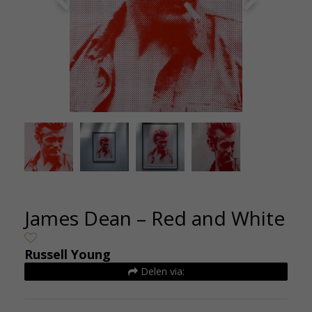
0cm - De
Russell 
print o
James Dean – Red and White
Russell Young
Delen via: