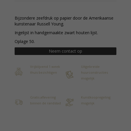
Bijzondere zeefdruk op papier door de Amerikaanse
kunstenaar Russell Young.
Ingelijst in handgemaakte zwart houten lijst.
Oplage 50.
Neem contact op
Vrijblijvend 1 week
Uitgebreide
thuis bezichtigen
huurconstructies
mogelijk
Gratis aflevering
Kunstkoopregeling
binnen de randstad
mogelijk