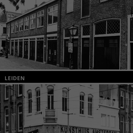
LEIDEN
Nieuwstraat 35
2312 KA Leiden
+31(0)71 – 52 84 480
info@kunsthuisleiden.nl
Lees meer