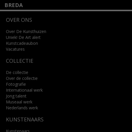
BREDA
Wilhelminastraat 11
OVER ONS
4818 SB Breda
+31 (0)76 5221309
info@kunsthuisbreda.nl
Over De Kunsthuizen
Uniek! De Art alert
Kunstcadeaubon
Lees meer
Vacatures
COLLECTIE
De collectie
Over de collectie
Fotografie
Internationaal werk
Jong talent
Museaal werk
Nederlands werk
KUNSTENAARS
Kunstenaars