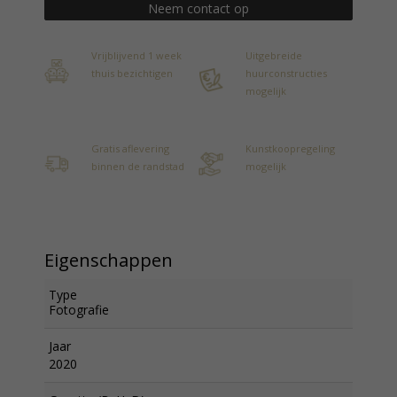
Neem contact op
Vrijblijvend 1 week
Uitgebreide
thuis bezichtigen
huurconstructies
mogelijk
Gratis aflevering
Kunstkoopregeling
binnen de randstad
mogelijk
Eigenschappen
Type
Fotografie
Jaar
2020