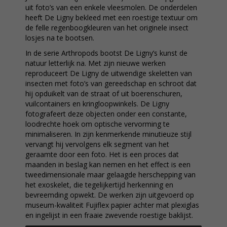
uit foto’s van een enkele vleesmolen. De onderdelen
heeft De Ligny bekleed met een roestige textuur om
de felle regenboogkleuren van het originele insect
losjes na te bootsen.
In de serie Arthropods bootst De Ligny’s kunst de
natuur letterlijk na. Met zijn nieuwe werken
reproduceert De Ligny de uitwendige skeletten van
insecten met foto’s van gereedschap en schroot dat
hij opduikelt van de straat of uit boerenschuren,
vuilcontainers en kringloopwinkels. De Ligny
fotografeert deze objecten onder een constante,
loodrechte hoek om optische vervorming te
minimaliseren. In zijn kenmerkende minutieuze stijl
vervangt hij vervolgens elk segment van het
geraamte door een foto. Het is een proces dat
maanden in beslag kan nemen en het effect is een
tweedimensionale maar gelaagde herschepping van
het exoskelet, die tegelijkertijd herkenning en
bevreemding opwekt. De werken zijn uitgevoerd op
museum-kwaliteit Fujiflex papier achter mat plexiglas
en ingelijst in een fraaie zwevende roestige baklijst.