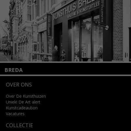
info@kunsthuisamsterdam.nl
Lees meer
BREDA
Wilhelminastraat 11
OVER ONS
4818 SB Breda
+31 (0)76 5221309
info@kunsthuisbreda.nl
Over De Kunsthuizen
Uniek! De Art alert
Kunstcadeaubon
Lees meer
Vacatures
COLLECTIE