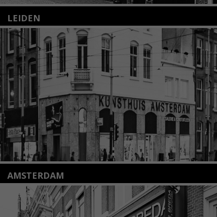
LEIDEN
Nieuwstraat 35
2312 KA Leiden
+31(0)71 – 52 84 480
info@kunsthuisleiden.nl
Lees meer
AMSTERDAM
Amstelveenseweg 135
1075 VX Amsterdam
+31 (0)20 2332546