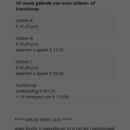
Of maak gebruik van onze uitleen- of
kunstkoop:
Uitleen A
€ 41,25 p.m.
Uitleen B
€ 55,00 p.m.
waarvan u spaart € 27,50
Uitleen C
€ 82,50 p.m.
waarvan u spaart € 55,00
Kunstkoop
Aanbetaling € 687,50
+ 18 termijnen van € 114,58
**** NIEUW WERK 2020 ****
Jewel Beetle II (juweelkever II) is net als I opgebouwd