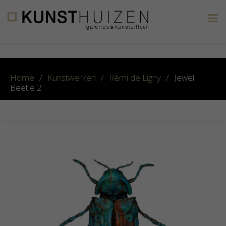
×
Home
/
Kunstwerken
/
Rémi de Ligny
/
Jewel
Beetle 2