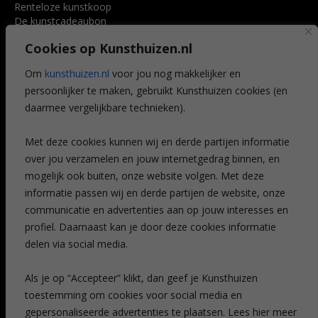
Renteloze kunstkoop
De kunstcadeaubon
Art @ Home service
Cookies op Kunsthuizen.nl
Voordelen
Referenties
Om
kunsthuizen.nl
voor jou nog makkelijker en
Veelgestelde vragen
persoonlijker te maken, gebruikt Kunsthuizen cookies (en
CONTACT
daarmee vergelijkbare technieken).
Contact
Met deze cookies kunnen wij en derde partijen informatie
Leiden
over jou verzamelen en jouw internetgedrag binnen, en
Amsterdam
mogelijk ook buiten, onze website volgen. Met deze
Breda
Favorieten
informatie passen wij en derde partijen de website, onze
Mijn art alert
communicatie en advertenties aan op jouw interesses en
profiel. Daarnaast kan je door deze cookies informatie
delen via social media.
NIEUWSBRIEF
Als je op “Accepteer” klikt, dan geef je Kunsthuizen
toestemming om cookies voor social media en
gepersonaliseerde advertenties te plaatsen. Lees hier meer