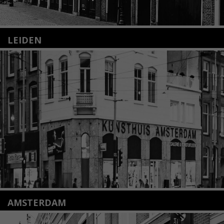
LEIDEN
Nieuwstraat 35
2312 KA Leiden
+31(0)71 – 52 84 480
info@kunsthuisleiden.nl
Lees meer
AMSTERDAM
Amstelveenseweg 135