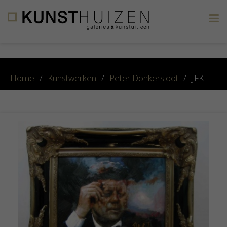
×
Home
/
Kunstwerken
/
Peter Donkersloot
/
JFK