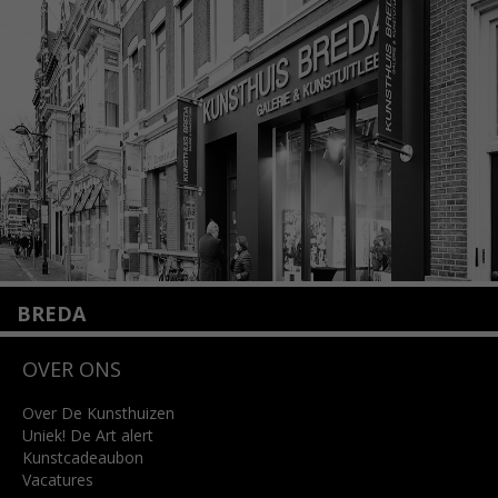
1075 VX Amsterdam
+31 (0)20 2332546
info@kunsthuisamsterdam.nl
Lees meer
BREDA
Wilhelminastraat 11
OVER ONS
4818 SB Breda
+31 (0)76 5221309
info@kunsthuisbreda.nl
Over De Kunsthuizen
Uniek! De Art alert
Kunstcadeaubon
Lees meer
Vacatures