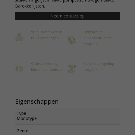
Barokke lijsten.
Neem contact op
Vrijblijvend 1 week
Uitgebreide
thuis bezichtigen
huurconstructies
mogelijk
Gratis aflevering
Kunstkoopregeling
binnen de randstad
mogelijk
Eigenschappen
Type
Monotype
Genre