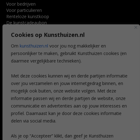
Voor bedrijven
Voor particulieren
Renteloze kunstkoop
De kunstcadeaubon
Art @ Home service
Cookies op Kunsthuizen.nl
Voordelen
Referenties
Om
kunsthuizen.nl
voor jou nog makkelijker en
Veelgestelde vragen
persoonlijker te maken, gebruikt Kunsthuizen cookies (en
CONTACT
daarmee vergelijkbare technieken).
Contact
Met deze cookies kunnen wij en derde partijen informatie
Leiden
over jou verzamelen en jouw internetgedrag binnen, en
Amsterdam
mogelijk ook buiten, onze website volgen. Met deze
Breda
Favorieten
informatie passen wij en derde partijen de website, onze
Mijn art alert
communicatie en advertenties aan op jouw interesses en
profiel. Daarnaast kan je door deze cookies informatie
delen via social media.
NIEUWSBRIEF
Als je op “Accepteer” klikt, dan geef je Kunsthuizen