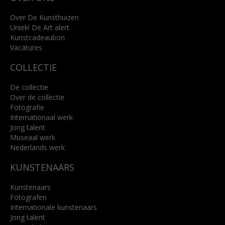
+31 (0)76 5221309
info@kunsthuisbreda.nl
Over De Kunsthuizen
Uniek! De Art alert
Kunstcadeaubon
Lees meer
Vacatures
COLLECTIE
De collectie
Over de collectie
Fotografie
Internationaal werk
Jong talent
Museaal werk
Nederlands werk
KUNSTENAARS
Kunstenaars
Fotografen
Internationale kunstenaars
Jong talent