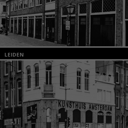
LEIDEN
Nieuwstraat 35
2312 KA Leiden
+31(0)71 – 52 84 480
info@kunsthuisleiden.nl
Lees meer