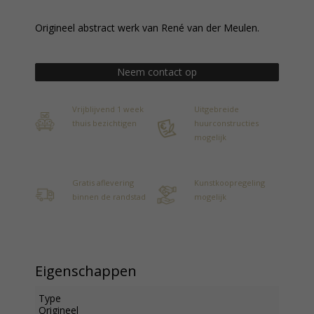
Origineel abstract werk van René van der Meulen.
Neem contact op
Vrijblijvend 1 week
Uitgebreide
thuis bezichtigen
huurconstructies
mogelijk
Gratis aflevering
Kunstkoopregeling
binnen de randstad
mogelijk
Eigenschappen
Type
Origineel