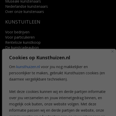
Museale kunstenaars
Nederlandse kunstenaars
Over onze kunstenaars
KUNSTUITLEEN
Voor bedrijven
Voor particulieren
Renteloze kunstkoop
De kunstcadeaubon
Art @ Home service
Cookies op Kunsthuizen.nl
Voordelen
Referenties
Om
kunsthuizen.nl
voor jou nog makkelijker en
Veelgestelde vragen
persoonlijker te maken, gebruikt Kunsthuizen cookies (en
CONTACT
daarmee vergelijkbare technieken).
Contact
Met deze cookies kunnen wij en derde partijen informatie
Leiden
over jou verzamelen en jouw internetgedrag binnen, en
Amsterdam
mogelijk ook buiten, onze website volgen. Met deze
Breda
Favorieten
informatie passen wij en derde partijen de website, onze
Mijn art alert