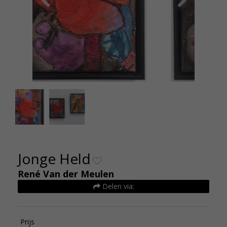
Rene van der Meulen Jonge Held 625euro
Re
30x40cm De Kunsthuizen
Jonge Held
René Van der Meulen
Delen via:
Prijs