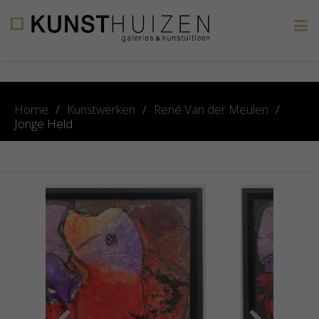
×
Home
/
Kunstwerken
/
René Van der Meulen
/
Jonge Held