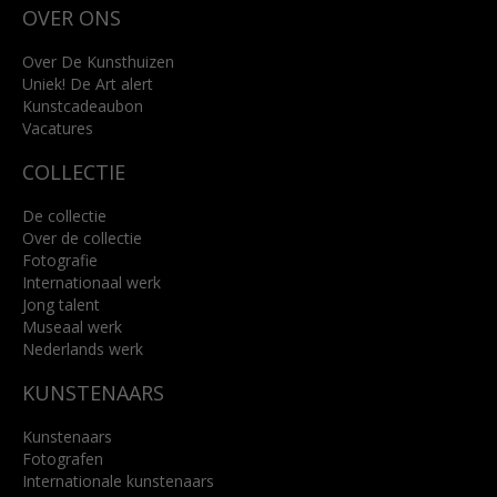
OVER ONS
4818 SB Breda
+31 (0)76 5221309
info@kunsthuisbreda.nl
Over De Kunsthuizen
Uniek! De Art alert
Kunstcadeaubon
Lees meer
Vacatures
COLLECTIE
De collectie
Over de collectie
Fotografie
Internationaal werk
Jong talent
Museaal werk
Nederlands werk
KUNSTENAARS
Kunstenaars
Fotografen
Internationale kunstenaars