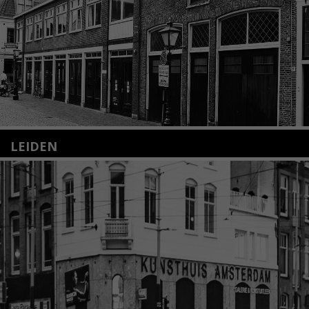
LEIDEN
Nieuwstraat 35
2312 KA Leiden
+31(0)71 – 52 84 480
info@kunsthuisleiden.nl
Lees meer