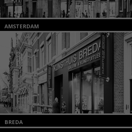
AMSTERDAM
Amstelveenseweg 135
1075 VX Amsterdam
+31 (0)20 2332546
info@kunsthuisamsterdam.nl
Lees meer
BREDA
Wilhelminastraat 11