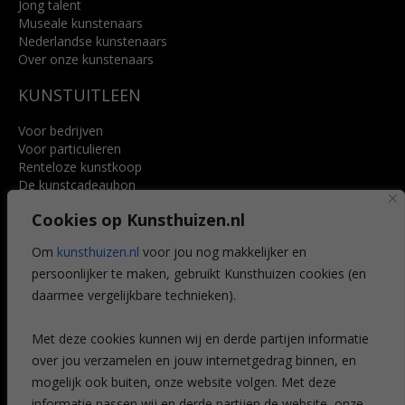
Jong talent
Museale kunstenaars
Nederlandse kunstenaars
Over onze kunstenaars
KUNSTUITLEEN
Voor bedrijven
Voor particulieren
Renteloze kunstkoop
De kunstcadeaubon
Art @ Home service
Cookies op Kunsthuizen.nl
Voordelen
Referenties
Om
kunsthuizen.nl
voor jou nog makkelijker en
Veelgestelde vragen
persoonlijker te maken, gebruikt Kunsthuizen cookies (en
CONTACT
daarmee vergelijkbare technieken).
Contact
Met deze cookies kunnen wij en derde partijen informatie
Leiden
over jou verzamelen en jouw internetgedrag binnen, en
Amsterdam
mogelijk ook buiten, onze website volgen. Met deze
Breda
Favorieten
informatie passen wij en derde partijen de website, onze