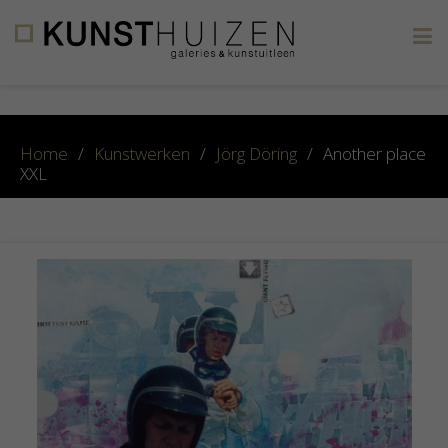
×
Home
/
Kunstwerken
/
Jörg Döring
/
Another place
XXL