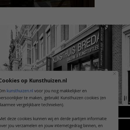
Cookies op Kunsthuizen.nl
Om
kunsthuizen.nl
voor jou nog makkelijker en
persoonlijker te maken, gebruikt Kunsthuizen cookies (en
daarmee vergelijkbare technieken).
BREDA
Met deze cookies kunnen wij en derde partijen informatie
Wilhelminastraat 11
over jou verzamelen en jouw internetgedrag binnen, en
TLEEN
CONTACT
4818 SB Breda