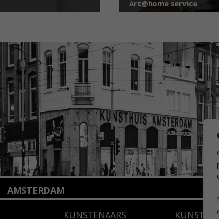
Art@home service
AMSTERDAM
Amstelveenseweg 135
KUNSTENAARS
KUNSTUI
1075 VX Amsterdam