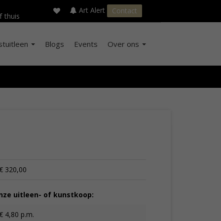
×
s
Art Alert
Contact
f thuis
stuitleen
Blogs
Events
Over ons
€ 320,00
ze uitleen- of kunstkoop:
€ 4,80 p.m.