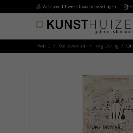
Vrijblijvend 1 week thuis te bezichtigen
Ku
Home
/
Kunstwerken
/
Jörg Döring
/
On