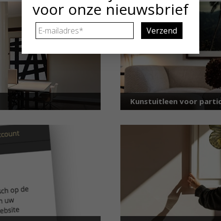
voor onze nieuwsbrief
E-
mailadres
*
Kunstuitleen voor partic