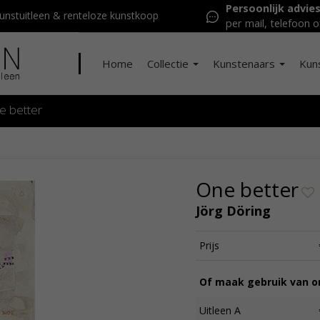
Persoonlijk advie
nstuitleen & renteloze kunstkoop
per mail, telefoon o
Home
Collectie
Kunstenaars
Kun
e better
One better
Jörg Döring
Prijs
Of maak gebruik van on
Uitleen A