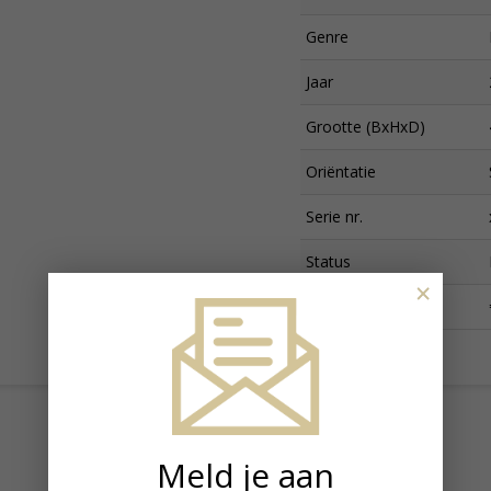
Genre
Jaar
Grootte (BxHxD)
Oriëntatie
Serie nr.
Status
×
Prijs
Meld je aan