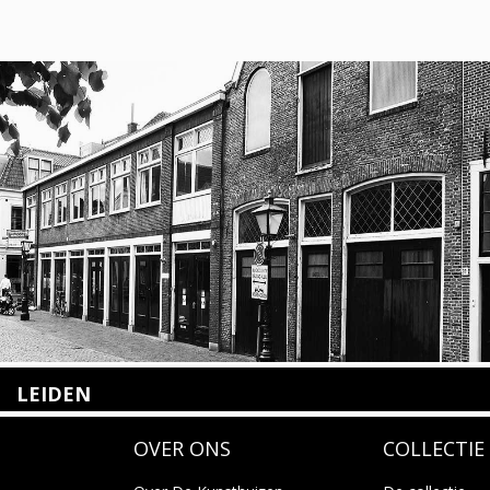
LEIDEN
Nieuwstraat 35
OVER ONS
COLLECTIE
2312 KA Leiden
+31(0)71 – 52 84 480