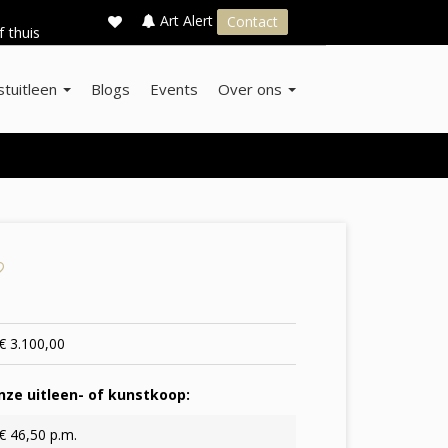
×
s
Art Alert
Contact
f thuis
stuitleen
Blogs
Events
Over ons
€ 3.100,00
ze uitleen- of kunstkoop:
€ 46,50 p.m.