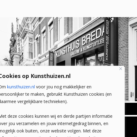
Cookies op Kunsthuizen.nl
Om
kunsthuizen.nl
voor jou nog makkelijker en
persoonlijker te maken, gebruikt Kunsthuizen cookies (en
daarmee vergelijkbare technieken).
BREDA
Met deze cookies kunnen wij en derde partijen informatie
Wilhelminastraat 11
over jou verzamelen en jouw internetgedrag binnen, en
TLEEN
CONTACT
4818 SB Breda
mogelijk ook buiten, onze website volgen. Met deze
+31 (0)76 5221309