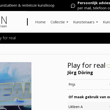
Persoonlijk advie
nstuitleen & renteloze kunstkoop
per mail, telefoon o
Home
Collectie
Kunstenaars
Kun
y for real
Play for real
Jörg Döring
Prijs
Of maak gebruik van on
Uitleen A