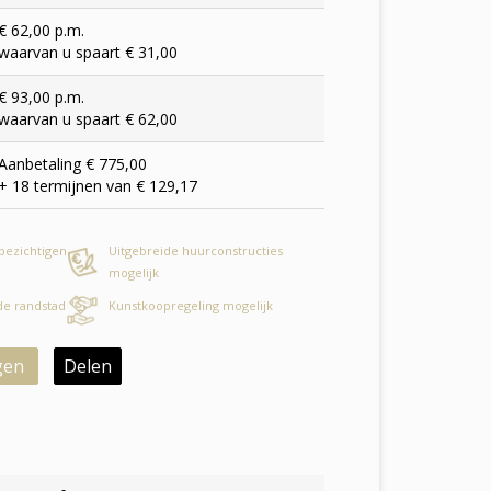
€ 62,00 p.m.
waarvan u spaart € 31,00
€ 93,00 p.m.
waarvan u spaart € 62,00
Aanbetaling € 775,00
+ 18 termijnen van € 129,17
 bezichtigen
Uitgebreide huurconstructies
mogelijk
 de randstad
Kunstkoopregeling mogelijk
gen
Delen