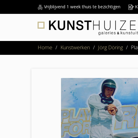
Vrijblijvend 1 week thuis te bezichtigen
Ku
Home
/
Kunstwerken
/
Jörg Döring
/
Pla