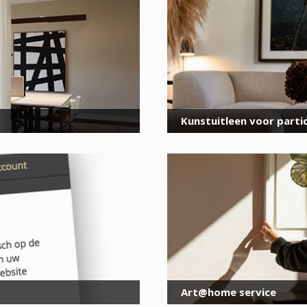
voor onze nieuwsbrief
E-
mailadres
*
Kunstuitleen voor partic
Art@home service