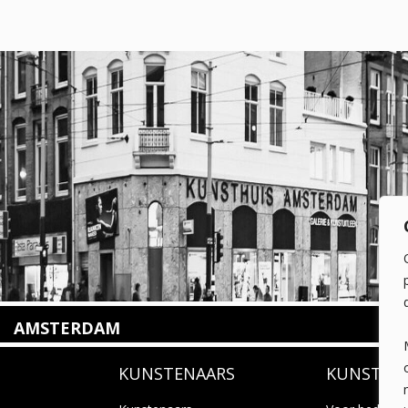
AMSTERDAM
Amstelveenseweg 135
KUNSTENAARS
KUNSTUI
1075 VX Amsterdam
+31 (0)20 2332546