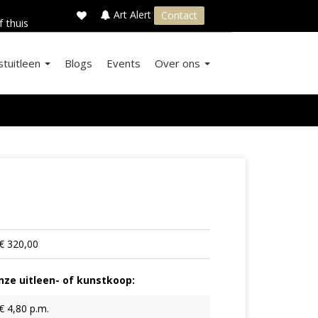
×
s
Art Alert
Contact
f thuis
stuitleen
Blogs
Events
Over ons
€ 320,00
ze uitleen- of kunstkoop:
€ 4,80 p.m.