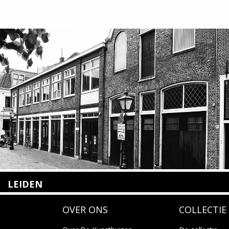
LEIDEN
Nieuwstraat 35
OVER ONS
COLLECTIE
2312 KA Leiden
+31(0)71 – 52 84 480