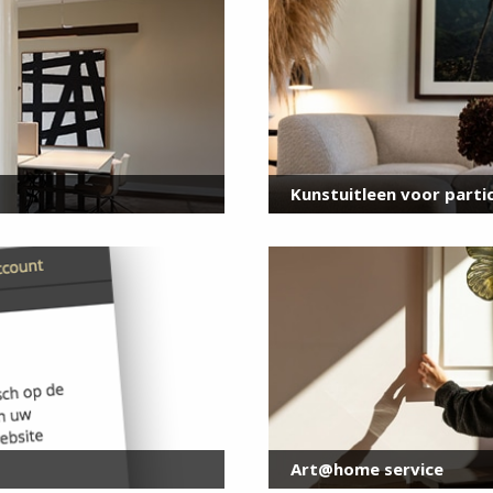
voor onze nieuwsbrief
E-
mailadres
*
Kunstuitleen voor partic
Art@home service