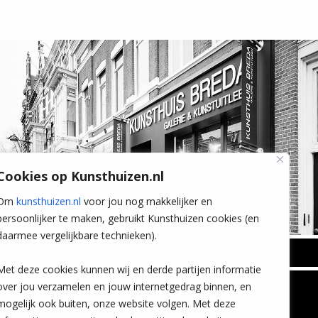
Cookies op Kunsthuizen.nl
Om
kunsthuizen.nl
voor jou nog makkelijker en
persoonlijker te maken, gebruikt Kunsthuizen cookies (en
daarmee vergelijkbare technieken).
BREDA
Met deze cookies kunnen wij en derde partijen informatie
Wilhelminastraat 11
over jou verzamelen en jouw internetgedrag binnen, en
TLEEN
CONTACT
4818 SB Breda
mogelijk ook buiten, onze website volgen. Met deze
+31 (0)76 5221309