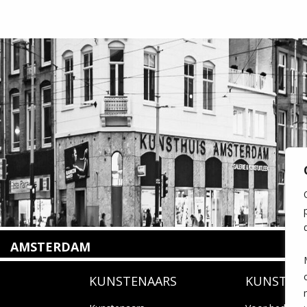
AMSTERDAM
Amstelveenseweg 135
KUNSTENAARS
KUNSTUI
1075 VX Amsterdam
+31 (0)20 2332546