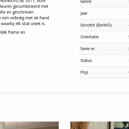
(40x40cm) uit 2011, door
Genre
 kleuren gecombineerd met
afie en geschreven
Jaar
in een volledig met de hand
aarbij elk stuk uniek is.
Grootte (BxHxD)
ldik frame en
Oriëntatie
Serie nr.
Status
×
Prijs
Meld je aan