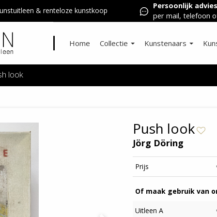
Persoonlijk advie
nstuitleen & renteloze kunstkoop
per mail, telefoon o
Home
Collectie
Kunstenaars
Kun
sh look
Push look
Jörg Döring
Prijs
Of maak gebruik van on
Uitleen A