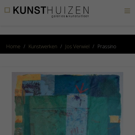
×
Home
/
Kunstwerken
/
Jos Verwiel
/
Prassino