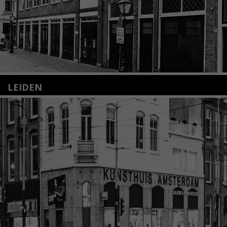
LEIDEN
Nieuwstraat 35
2312 KA Leiden
+31(0)71 – 52 84 480
info@kunsthuisleiden.nl
Lees meer