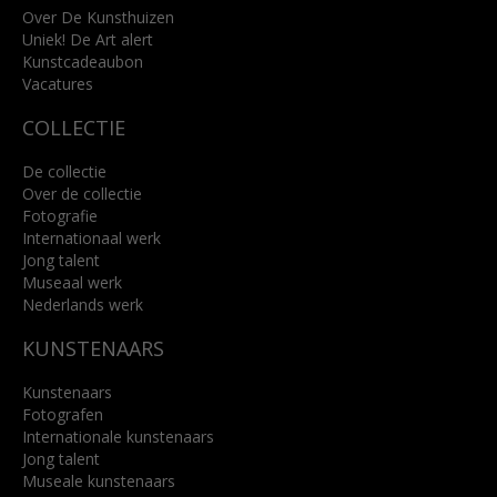
info@kunsthuisbreda.nl
Over De Kunsthuizen
Uniek! De Art alert
Kunstcadeaubon
Lees meer
Vacatures
COLLECTIE
De collectie
Over de collectie
Fotografie
Internationaal werk
Jong talent
Museaal werk
Nederlands werk
KUNSTENAARS
Kunstenaars
Fotografen
Internationale kunstenaars
Jong talent
Museale kunstenaars