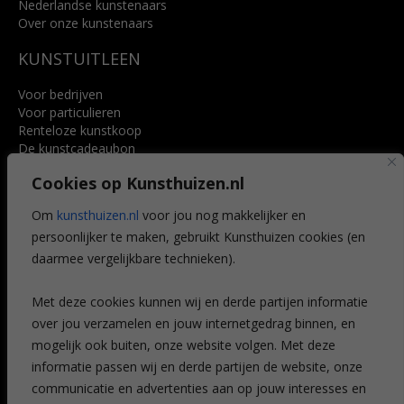
Nederlandse kunstenaars
Over onze kunstenaars
KUNSTUITLEEN
Voor bedrijven
Voor particulieren
Renteloze kunstkoop
De kunstcadeaubon
Art @ Home service
Cookies op Kunsthuizen.nl
Voordelen
Referenties
Om
kunsthuizen.nl
voor jou nog makkelijker en
Veelgestelde vragen
persoonlijker te maken, gebruikt Kunsthuizen cookies (en
CONTACT
daarmee vergelijkbare technieken).
Contact
Met deze cookies kunnen wij en derde partijen informatie
Leiden
over jou verzamelen en jouw internetgedrag binnen, en
Amsterdam
mogelijk ook buiten, onze website volgen. Met deze
Breda
Favorieten
informatie passen wij en derde partijen de website, onze
Mijn art alert
communicatie en advertenties aan op jouw interesses en