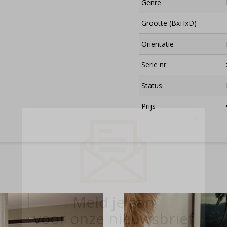
Genre
Grootte (BxHxD)
Oriëntatie
Serie nr.
Status
Prijs
×
Meld je aan
voor onze nieuwsbrief