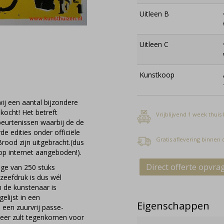
Uitleen B
Uitleen C
Kunstkoop
ij een aantal bijzondere
ocht! Het betreft
Vrijblijvend 1 week thuis
beurtenissen waarbij de de
e edities onder officiële
Gratis aflevering binnen
ood zijn uitgebracht.(dus
op internet aangeboden!).
Direct offerte opvra
age van 250 stuks
zeefdruk is dus wél
n de kunstenaar is
elijst in een
Eigenschappen
 een zuurvrij passe-
 meer zult tegenkomen voor