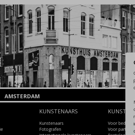
AMSTERDAM
Amstelveenseweg 135
KUNSTENAARS
KUNSTUI
1075 VX Amsterdam
+31 (0)20 2332546
info@kunsthuisamsterdam.nl
Kunstenaars
Voor bedrijve
ie
Fotografen
Voor particuli