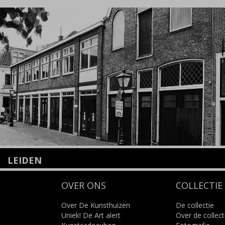
LEIDEN
Nieuwstraat 35
OVER ONS
COLLECTIE
2312 KA Leiden
+31(0)71 – 52 84 480
info@kunsthuisleiden.nl
Over De Kunsthuizen
De collectie
Uniek! De Art alert
Over de collect