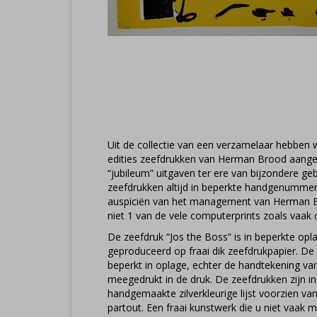
Uit de collectie van een verzamelaar hebben w
edities zeefdrukken van Herman Brood aangek
“jubileum” uitgaven ter ere van bijzondere ge
zeefdrukken altijd in beperkte handgenummerd
auspiciën van het management van Herman Br
niet 1 van de vele computerprints zoals vaak 
De zeefdruk “Jos the Boss” is in beperkte opl
geproduceerd op fraai dik zeefdrukpapier. De 
beperkt in oplage, echter de handtekening va
meegedrukt in de druk. De zeefdrukken zijn ing
handgemaakte zilverkleurige lijst voorzien van
partout. Een fraai kunstwerk die u niet vaak