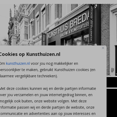
Cookies op Kunsthuizen.nl
Om
kunsthuizen.nl
voor jou nog makkelijker en
persoonlijker te maken, gebruikt Kunsthuizen cookies (en
daarmee vergelijkbare technieken).
BREDA
Met deze cookies kunnen wij en derde partijen informatie
Wilhelminastraat 11
over jou verzamelen en jouw internetgedrag binnen, en
TLEEN
CONTACT
4818 SB Breda
mogelijk ook buiten, onze website volgen. Met deze
+31 (0)76 5221309
n
info@kunsthuisbreda.nl
Contact
informatie passen wij en derde partijen de website, onze
eren
Leiden
communicatie en advertenties aan op jouw interesses en