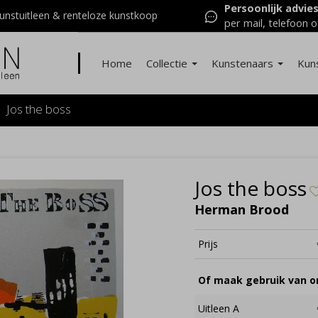
Persoonlijk advie
nstuitleen & renteloze kunstkoop
per mail, telefoon o
Home
Collectie
Kunstenaars
Kun
Jos the boss
Jos the boss
Herman Brood
Prijs
Of maak gebruik van on
Uitleen A