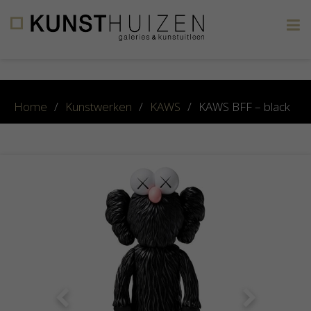
×
Home
/
Kunstwerken
/
KAWS
/
KAWS BFF – black