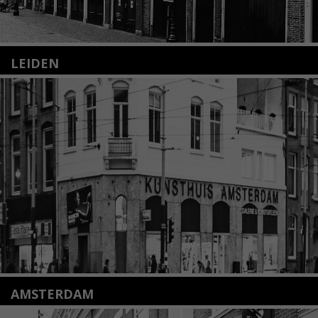
LEIDEN
Nieuwstraat 35
2312 KA Leiden
+31(0)71 – 52 84 480
info@kunsthuisleiden.nl
Lees meer
AMSTERDAM
Amstelveenseweg 135