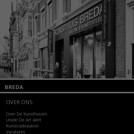
1075 VX Amsterdam
+31 (0)20 2332546
info@kunsthuisamsterdam.nl
Lees meer
BREDA
Wilhelminastraat 11
OVER ONS
4818 SB Breda
+31 (0)76 5221309
info@kunsthuisbreda.nl
Over De Kunsthuizen
Uniek! De Art alert
Kunstcadeaubon
Lees meer
Vacatures