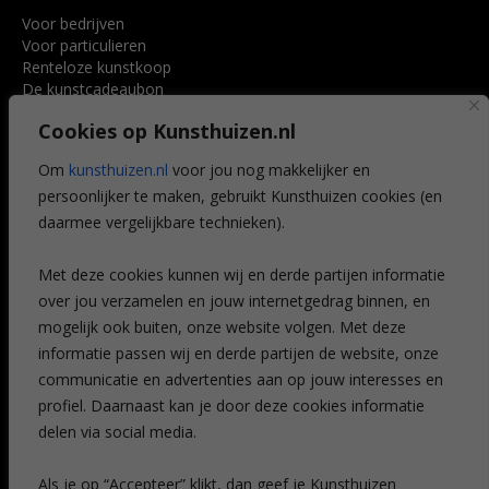
Voor bedrijven
Voor particulieren
Renteloze kunstkoop
De kunstcadeaubon
Art @ Home service
Cookies op Kunsthuizen.nl
Voordelen
Referenties
Om
kunsthuizen.nl
voor jou nog makkelijker en
Veelgestelde vragen
persoonlijker te maken, gebruikt Kunsthuizen cookies (en
CONTACT
daarmee vergelijkbare technieken).
Contact
Met deze cookies kunnen wij en derde partijen informatie
Leiden
over jou verzamelen en jouw internetgedrag binnen, en
Amsterdam
mogelijk ook buiten, onze website volgen. Met deze
Breda
Favorieten
informatie passen wij en derde partijen de website, onze
Mijn art alert
communicatie en advertenties aan op jouw interesses en
profiel. Daarnaast kan je door deze cookies informatie
delen via social media.
NIEUWSBRIEF
Als je op “Accepteer” klikt, dan geef je Kunsthuizen