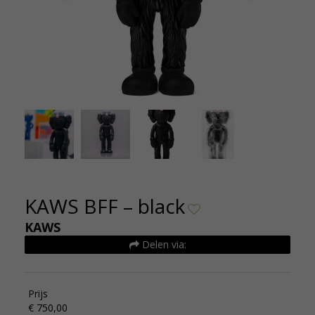
KAWS BFF Black edition 2017 750,- Kunsthuizen
KAWS 
KAWS BFF – black
KAWS
Delen via:
Prijs
€ 750,00