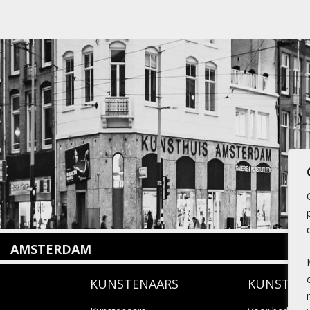
AMSTERDAM
Amstelveenseweg 135
KUNSTENAARS
KUNSTUI
1075 VX Amsterdam
+31 (0)20 2332546