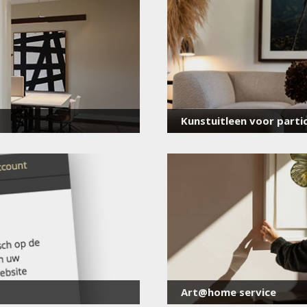
voor onze nieuwsbrief
E-
mailadres
*
Kunstuitleen voor partic
Art@home service