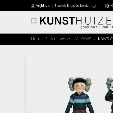
Vrijblijvend 1 week thuis te bezichtigen
Ku
Home
/
Kunstwerken
/
KAWS
/
KAWS C