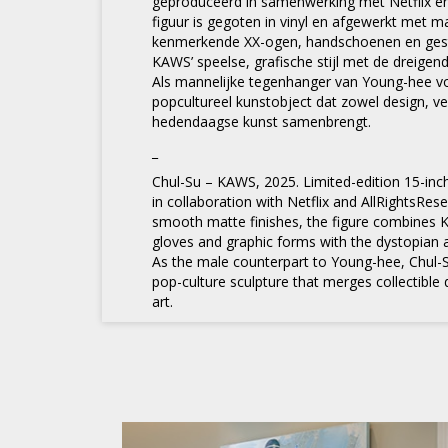
geproduceerd in samenwerking met Netflix en
figuur is gegoten in vinyl en afgewerkt met ma
kenmerkende XX-ogen, handschoenen en gestr
KAWS’ speelse, grafische stijl met de dreige
Als mannelijke tegenhanger van Young-hee v
popcultureel kunstobject dat zowel design, ve
hedendaagse kunst samenbrengt.
_
Chul-Su – KAWS, 2025. Limited-edition 15-inch
in collaboration with Netflix and AllRightsRese
smooth matte finishes, the figure combines 
gloves and graphic forms with the dystopian 
As the male counterpart to Young-hee, Chul-Su
pop-culture sculpture that merges collectibl
art.