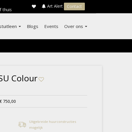
×
s
Art Alert
Contact
f thuis
stuitleen
Blogs
Events
Over ons
SU Colour
€ 750,00
Uitgebreide huurconstructies
mogelijk