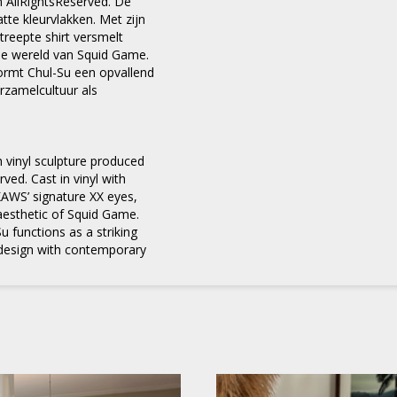
 AllRightsReserved. De
tte kleurvlakken. Met zijn
eepte shirt versmelt
nde wereld van Squid Game.
ormt Chul-Su een opvallend
rzamelcultuur als
 vinyl sculpture produced
rved. Cast in vinyl with
KAWS’ signature XX eyes,
aesthetic of Squid Game.
×
 functions as a striking
e design with contemporary
Meld je aan