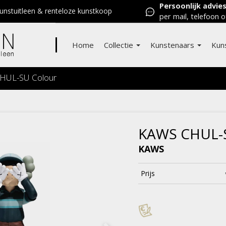
Persoonlijk advie
nstuitleen & renteloze kunstkoop
per mail, telefoon o
Home
Collectie
Kunstenaars
Kun
HUL-SU Colour
KAWS CHUL-
KAWS
Prijs