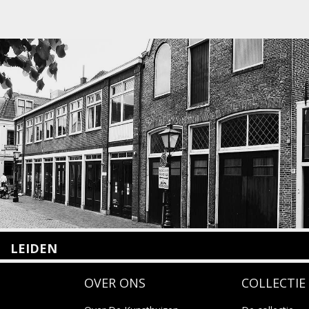
LEIDEN
Nieuwstraat 35
OVER ONS
COLLECTIE
2312 KA Leiden
+31(0)71 – 52 84 480