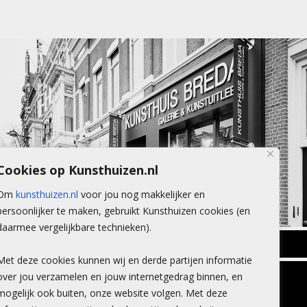
Cookies op Kunsthuizen.nl
Om
kunsthuizen.nl
voor jou nog makkelijker en
persoonlijker te maken, gebruikt Kunsthuizen cookies (en
daarmee vergelijkbare technieken).
BREDA
Met deze cookies kunnen wij en derde partijen informatie
Wilhelminastraat 11
over jou verzamelen en jouw internetgedrag binnen, en
TLEEN
CONTACT
4818 SB Breda
mogelijk ook buiten, onze website volgen. Met deze
+31 (0)76 5221309