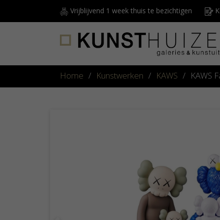
Vrijblijvend 1 week thuis te bezichtigen
Ku
Home
/
Kunstwerken
/
KAWS
/
KAWS Fa