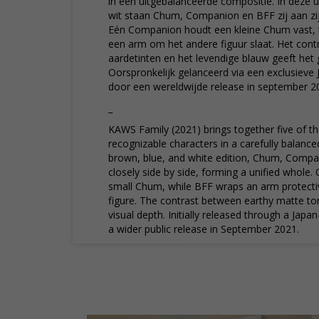
in één uitgebalanceerde compositie. In deze ui
wit staan Chum, Companion en BFF zij aan zij
Eén Companion houdt een kleine Chum vast, 
een arm om het andere figuur slaat. Het cont
aardetinten en het levendige blauw geeft het
Oorspronkelijk gelanceerd via een exclusieve 
door een wereldwijde release in september 2
_
KAWS Family (2021) brings together five of th
recognizable characters in a carefully balanced
brown, blue, and white edition, Chum, Compa
closely side by side, forming a unified whol
small Chum, while BFF wraps an arm protecti
figure. The contrast between earthy matte to
visual depth. Initially released through a Japa
a wider public release in September 2021.