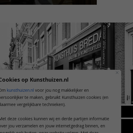
Cookies op Kunsthuizen.nl
Om
kunsthuizen.nl
voor jou nog makkelijker en
persoonlijker te maken, gebruikt Kunsthuizen cookies (en
daarmee vergelijkbare technieken).
BREDA
Met deze cookies kunnen wij en derde partijen informatie
Wilhelminastraat 11
over jou verzamelen en jouw internetgedrag binnen, en
TLEEN
CONTACT
4818 SB Breda
mogelijk ook buiten, onze website volgen. Met deze