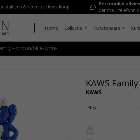
Persoonlijk advie
nstuitleen & renteloze kunstkoop
per mail, telefoon o
Home
Collectie
Kunstenaars
Kun
mily – brown/blue/white
KAWS Family 
KAWS
Prijs