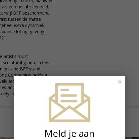
tvoering in bruin, blauw en
 als een hechte eenheid.
terwijl BFF beschermend
rast tussen de matte
 geheel extra dynamiek.
Japanse loting, gevolgd
021.
e artist’s most
 sculptural group. In this
nion, and BFF stand
e. One Companion holds a
×
vely around the other
nes and vibrant blue adds
n-only lottery, the piece saw
Meld je aan