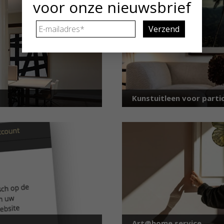
voor onze nieuwsbrief
E-
mailadres
*
Kunstuitleen voor partic
Art@home service