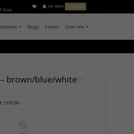
×
s
Art Alert
Contact
f thuis
stuitleen
Blogs
Events
Over ons
– brown/blue/white
€ 1.975,00