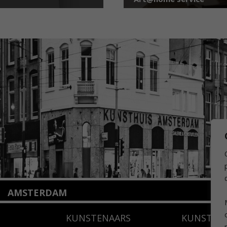
AMSTERDAM
Amstelveenseweg 135
KUNSTENAARS
KUNSTUI
1075 VX Amsterdam