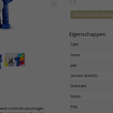
Direct offerte opvra
Eigenschappen
Type
Genre
Jaar
Grootte (BxHxD)
Oriëntatie
Status
Prijs
meest iconische personages