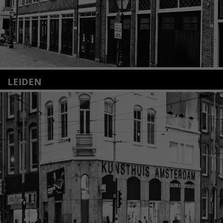
LEIDEN
Nieuwstraat 35
2312 KA Leiden
+31(0)71 – 52 84 480
info@kunsthuisleiden.nl
Lees meer