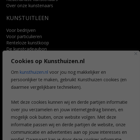
Over onze kunstenaars
KUNSTUITLEEN
Voor bedrijven
Voor particulieren
Renteloze kunstkoop
De kunstcadeaubon
Art @ Home service
Cookies op Kunsthuizen.nl
Voordelen
Referenties
Om
kunsthuizen.nl
voor jou nog makkelijker en
Veelgestelde vragen
persoonlijker te maken, gebruikt Kunsthuizen cookies (en
CONTACT
daarmee vergelijkbare technieken).
Contact
Met deze cookies kunnen wij en derde partijen informatie
Leiden
over jou verzamelen en jouw internetgedrag binnen, en
Amsterdam
mogelijk ook buiten, onze website volgen. Met deze
Breda
Favorieten
informatie passen wij en derde partijen de website, onze
Mijn art alert
communicatie en advertenties aan op jouw interesses en
profiel. Daarnaast kan je door deze cookies informatie