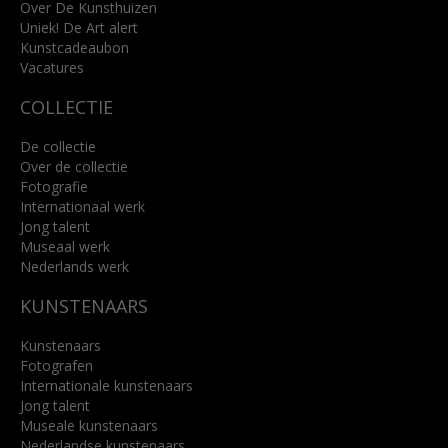
info@kunsthuisbreda.nl
Over De Kunsthuizen
Uniek! De Art alert
Kunstcadeaubon
Lees meer
Vacatures
COLLECTIE
De collectie
Over de collectie
Fotografie
Internationaal werk
Jong talent
Museaal werk
Nederlands werk
KUNSTENAARS
Kunstenaars
Fotografen
Internationale kunstenaars
Jong talent
Museale kunstenaars
Nederlandse kunstenaars