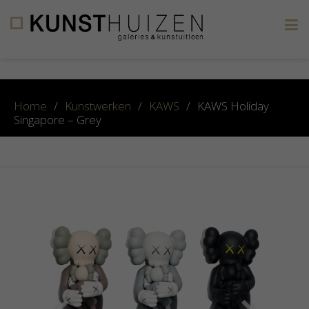
×
Home
/
Kunstwerken
/
KAWS
/
KAWS Holiday
Singapore – Grey