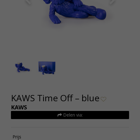
zen 2
KAW
KAWS Time Off – blue
KAWS
Delen via:
Prijs