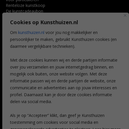
Renteloze kunstkoop
De kunstcadeaubon
Art @ Home service
Cookies op Kunsthuizen.nl
Voordelen
Referenties
Om
kunsthuizen.nl
voor jou nog makkelijker en
Veelgestelde vragen
persoonlijker te maken, gebruikt Kunsthuizen cookies (en
CONTACT
daarmee vergelijkbare technieken).
Contact
Met deze cookies kunnen wij en derde partijen informatie
Leiden
over jou verzamelen en jouw internetgedrag binnen, en
Amsterdam
mogelijk ook buiten, onze website volgen. Met deze
Breda
Favorieten
informatie passen wij en derde partijen de website, onze
Mijn art alert
communicatie en advertenties aan op jouw interesses en
profiel. Daarnaast kan je door deze cookies informatie
delen via social media.
NIEUWSBRIEF
Als je op “Accepteer” klikt, dan geef je Kunsthuizen
toestemming om cookies voor social media en