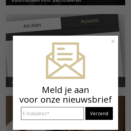
Kunstuitleen voor particulieren
×
Art Alert!
Meld je aan
voor onze nieuwsbrief
E-
mailadres
*