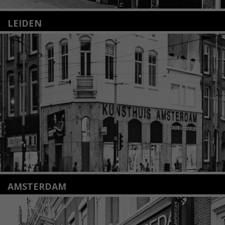
LEIDEN
Nieuwstraat 35
2312 KA Leiden
+31(0)71 – 52 84 480
info@kunsthuisleiden.nl
Lees meer
AMSTERDAM
Amstelveenseweg 135
1075 VX Amsterdam
+31 (0)20 2332546