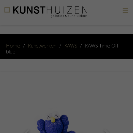
×
Home
/
Kunstwerken
/
KAWS
/
KAWS Time Off –
blue