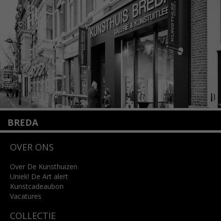
info@kunsthuisamsterdam.nl
Lees meer
BREDA
Wilhelminastraat 11
OVER ONS
4818 SB Breda
+31 (0)76 5221309
info@kunsthuisbreda.nl
Over De Kunsthuizen
Uniek! De Art alert
Kunstcadeaubon
Lees meer
Vacatures
COLLECTIE