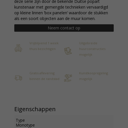
deze serie zijn door de bekende Duitse popart
kunstenaar met gemengde technieken vervaardigd
op kleine linnen ‘box panelen’ waardoor de stukken
als een soort objecten aan de muur komen.
Neem contact op
Vrijblijvend 1 week
Uitgebreide
thuis bezichtigen
huurconstructies
mogelijk
Gratis aflevering
Kunstkoopregeling
binnen de randstad
mogelijk
Eigenschappen
Type
Monotype