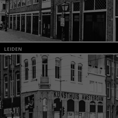
LEIDEN
Nieuwstraat 35
2312 KA Leiden
+31(0)71 – 52 84 480
info@kunsthuisleiden.nl
Lees meer