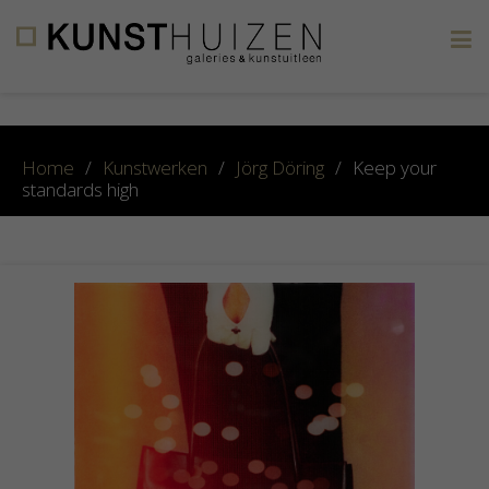
×
Home
/
Kunstwerken
/
Jörg Döring
/
Keep your
standards high