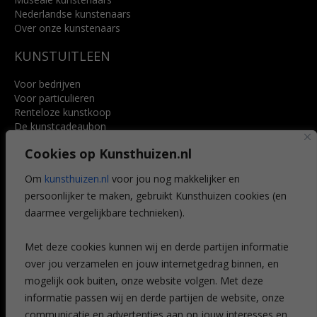
Nederlandse kunstenaars
Over onze kunstenaars
KUNSTUITLEEN
Voor bedrijven
Voor particulieren
Renteloze kunstkoop
De kunstcadeaubon
Art @ Home service
Cookies op Kunsthuizen.nl
Voordelen
Referenties
Om
kunsthuizen.nl
voor jou nog makkelijker en
Veelgestelde vragen
persoonlijker te maken, gebruikt Kunsthuizen cookies (en
CONTACT
daarmee vergelijkbare technieken).
Contact
Met deze cookies kunnen wij en derde partijen informatie
Leiden
over jou verzamelen en jouw internetgedrag binnen, en
Amsterdam
mogelijk ook buiten, onze website volgen. Met deze
Breda
Favorieten
informatie passen wij en derde partijen de website, onze
Mijn art alert
communicatie en advertenties aan op jouw interesses en