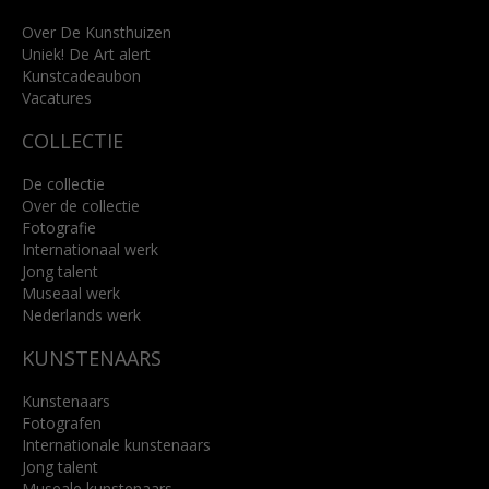
+31 (0)76 5221309
info@kunsthuisbreda.nl
Over De Kunsthuizen
Uniek! De Art alert
Kunstcadeaubon
Lees meer
Vacatures
COLLECTIE
De collectie
Over de collectie
Fotografie
Internationaal werk
Jong talent
Museaal werk
Nederlands werk
KUNSTENAARS
Kunstenaars
Fotografen
Internationale kunstenaars
Jong talent
Museale kunstenaars