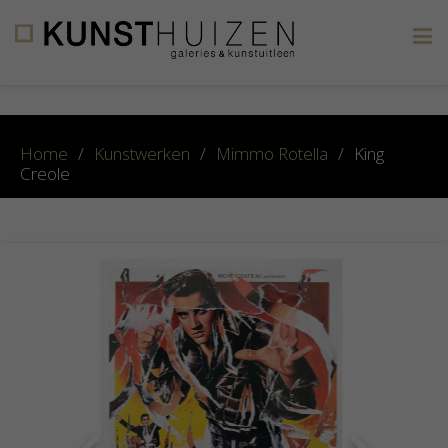
×
Home
/
Kunstwerken
/
Mimmo Rotella
/
King
Creole