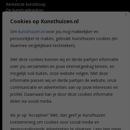
Renteloze kunstkoop
De kunstcadeaubon
Art @ Home service
Cookies op Kunsthuizen.nl
Voordelen
Referenties
Om
kunsthuizen.nl
voor jou nog makkelijker en
Veelgestelde vragen
persoonlijker te maken, gebruikt Kunsthuizen cookies (en
CONTACT
daarmee vergelijkbare technieken).
Contact
Met deze cookies kunnen wij en derde partijen informatie
Leiden
over jou verzamelen en jouw internetgedrag binnen, en
Amsterdam
mogelijk ook buiten, onze website volgen. Met deze
Breda
Favorieten
informatie passen wij en derde partijen de website, onze
Mijn art alert
communicatie en advertenties aan op jouw interesses en
profiel. Daarnaast kan je door deze cookies informatie
delen via social media.
NIEUWSBRIEF
Als je op “Accepteer” klikt, dan geef je Kunsthuizen
toestemming om cookies voor social media en
gepersonaliseerde advertenties te plaatsen. Lees hier meer