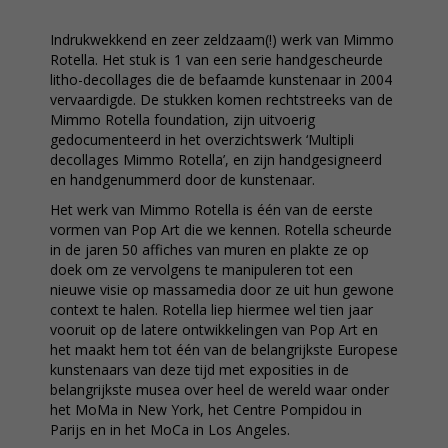
Indrukwekkend en zeer zeldzaam(!) werk van Mimmo
Rotella. Het stuk is 1 van een serie handgescheurde
litho-decollages die de befaamde kunstenaar in 2004
vervaardigde. De stukken komen rechtstreeks van de
Mimmo Rotella foundation, zijn uitvoerig
gedocumenteerd in het overzichtswerk ‘Multipli
decollages Mimmo Rotella’, en zijn handgesigneerd
en handgenummerd door de kunstenaar.
Het werk van Mimmo Rotella is één van de eerste
vormen van Pop Art die we kennen. Rotella scheurde
in de jaren 50 affiches van muren en plakte ze op
doek om ze vervolgens te manipuleren tot een
nieuwe visie op massamedia door ze uit hun gewone
context te halen. Rotella liep hiermee wel tien jaar
vooruit op de latere ontwikkelingen van Pop Art en
het maakt hem tot één van de belangrijkste Europese
kunstenaars van deze tijd met exposities in de
belangrijkste musea over heel de wereld waar onder
het MoMa in New York, het Centre Pompidou in
Parijs en in het MoCa in Los Angeles.