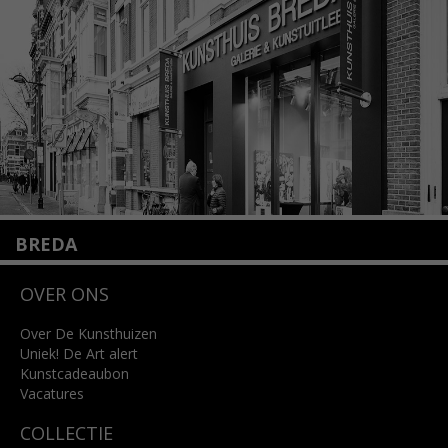
info@kunsthuisamsterdam.nl
Lees meer
BREDA
Wilhelminastraat 11
OVER ONS
4818 SB Breda
+31 (0)76 5221309
info@kunsthuisbreda.nl
Over De Kunsthuizen
Uniek! De Art alert
Kunstcadeaubon
Lees meer
Vacatures
COLLECTIE