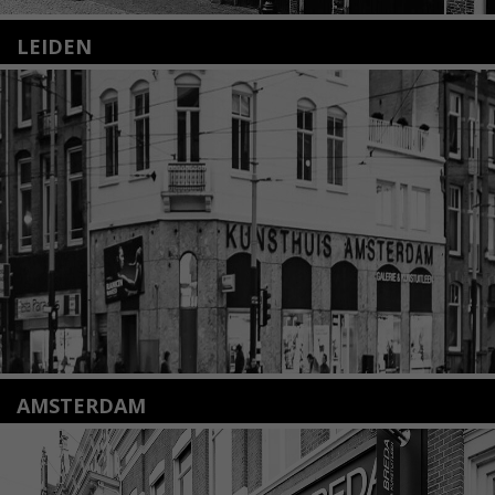
LEIDEN
Nieuwstraat 35
2312 KA Leiden
+31(0)71 – 52 84 480
info@kunsthuisleiden.nl
Lees meer
AMSTERDAM
Amstelveenseweg 135
1075 VX Amsterdam
+31 (0)20 2332546