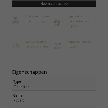
Neem contact op
Vrijblijvend 1 week
Uitgebreide
thuis bezichtigen
huurconstructies
mogelijk
Gratis aflevering
Kunstkoopregeling
binnen de randstad
mogelijk
Eigenschappen
Type
Monotype
Genre
Popart