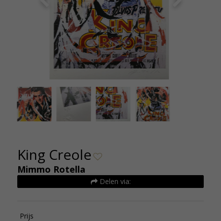
King Creole 4
King Creole
Mimmo Rotella
Delen via:
Prijs