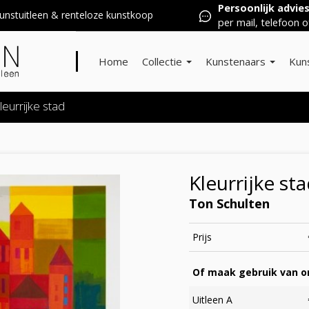
Persoonlijk advie
nstuitleen & renteloze kunstkoop
per mail, telefoon o
Home
Collectie
Kunstenaars
Kun
leurrijke stad
Kleurrijke st
Ton Schulten
Prijs
Of maak gebruik van on
Uitleen A