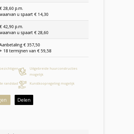
€ 28,60 p.m.
waarvan u spaart € 14,30
€ 42,90 p.m.
waarvan u spaart € 28,60
Aanbetaling € 357,50
+ 18 termijnen van € 59,58
 bezichtigen
Uitgebreide huurconstructies
mogelijk
 de randstad
Kunstkoopregeling mogelijk
gen
Delen