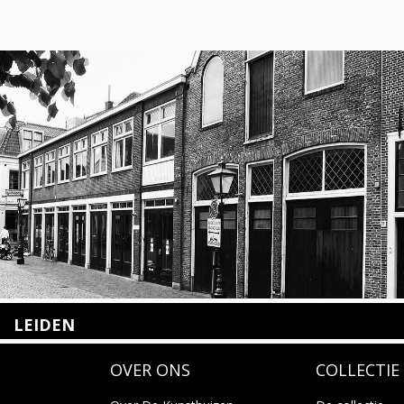
LEIDEN
Nieuwstraat 35
OVER ONS
COLLECTIE
2312 KA Leiden
+31(0)71 – 52 84 480