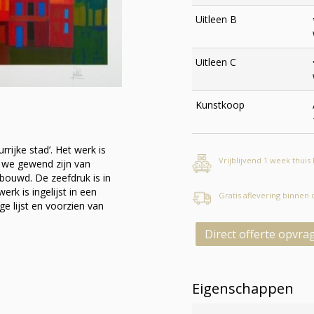
Uitleen B
Uitleen C
Kunstkoop
rrijke stad’. Het werk is
Vrijblijvend 1 week thuis
s we gewend zijn van
bouwd. De zeefdruk is in
rk is ingelijst in een
Gratis aflevering binnen
e lijst en voorzien van
Direct offerte opvra
Eigenschappen