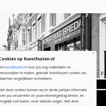
Cookies op Kunsthuizen.nl
Om
kunsthuizen.nl
voor jou nog makkelijker en
persoonlijker te maken, gebruikt Kunsthuizen cookies (en
daarmee vergelijkbare technieken).
BREDA
Met deze cookies kunnen wij en derde partijen informatie
Wilhelminastraat 11
over jou verzamelen en jouw internetgedrag binnen, en
TLEEN
CONTACT
4818 SB Breda
mogelijk ook buiten, onze website volgen. Met deze
+31 (0)76 5221309