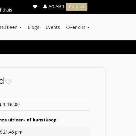
×
s
Art Alert
Contact
f thuis
stuitleen
Blogs
Events
Over ons
ad
€ 1.430,00
ze uitleen- of kunstkoop:
€ 21,45 p.m.