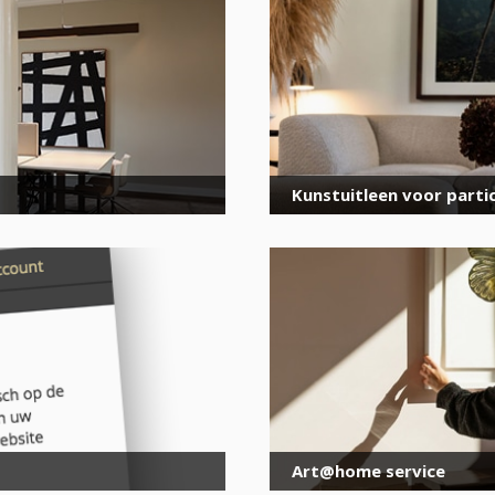
voor onze nieuwsbrief
E-
mailadres
*
Kunstuitleen voor partic
Art@home service