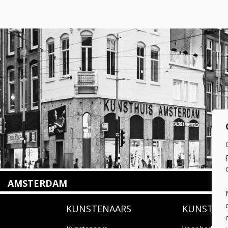
AMSTERDAM
Amstelveenseweg 135
KUNSTENAARS
KUNSTUI
1075 VX Amsterdam
+31 (0)20 2332546