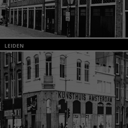
LEIDEN
Nieuwstraat 35
2312 KA Leiden
+31(0)71 – 52 84 480
info@kunsthuisleiden.nl
Lees meer