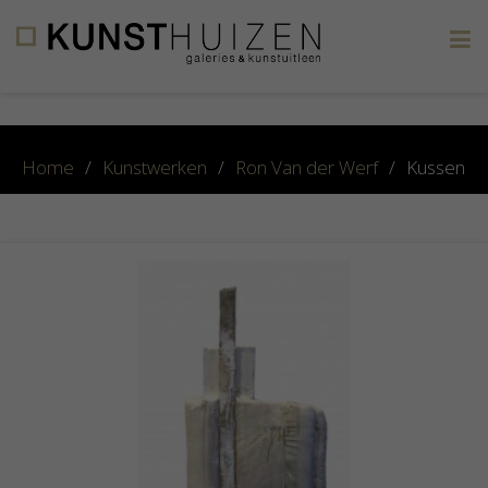
×
Home
/
Kunstwerken
/
Ron Van der Werf
/
Kussen