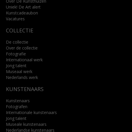
info@kunsthuisbreda.nl
Over De Kunsthuizen
Uniek! De Art alert
Kunstcadeaubon
Lees meer
Vacatures
COLLECTIE
De collectie
Over de collectie
Fotografie
Internationaal werk
Jong talent
Museaal werk
Nederlands werk
KUNSTENAARS
Kunstenaars
Fotografen
Internationale kunstenaars
Jong talent
Museale kunstenaars
Nederlandse kunstenaars