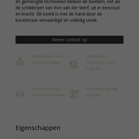
en gemengde technieken blinken de beelden, net als
de schilderijen van Ron van der Werf, uit in eenvoud
en kracht. Elk beeld is met de hand door de
kunstenaar vervaardigd en volledig uniek.
Neem contact op
Vrijblijvend 1 week
Uitgebreide
thuis bezichtigen
huurconstructies
mogelijk
Gratis aflevering
Kunstkoopregeling
binnen de randstad
mogelijk
Eigenschappen