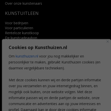
Over onze kunstenaars
KUNSTUITLEEN
Voor bedrijven
Voor particulieren
Renteloze kunstkoop
De kunstcadeaubon
Art @ Home service
Cookies op Kunsthuizen.nl
Voordelen
Referenties
Om
kunsthuizen.nl
voor jou nog makkelijker en
Veelgestelde vragen
persoonlijker te maken, gebruikt Kunsthuizen cookies (en
CONTACT
daarmee vergelijkbare technieken).
Contact
Met deze cookies kunnen wij en derde partijen informatie
Leiden
over jou verzamelen en jouw internetgedrag binnen, en
Amsterdam
mogelijk ook buiten, onze website volgen. Met deze
Breda
Favorieten
informatie passen wij en derde partijen de website, onze
Mijn art alert
communicatie en advertenties aan op jouw interesses en
profiel. Daarnaast kan je door deze cookies informatie