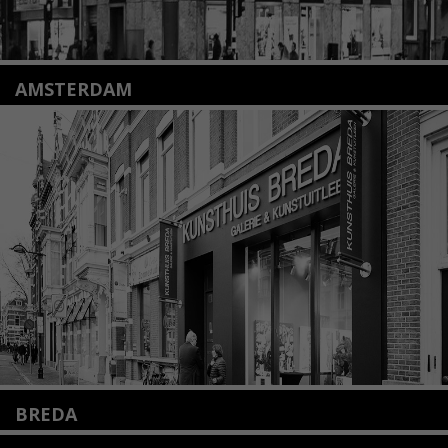
AMSTERDAM
Amstelveenseweg 135
1075 VX Amsterdam
+31 (0)20 2332546
info@kunsthuisamsterdam.nl
Lees meer
BREDA
Wilhelminastraat 11