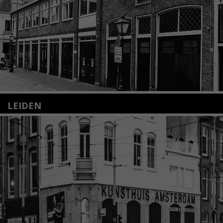
LEIDEN
Nieuwstraat 35
2312 KA Leiden
+31(0)71 – 52 84 480
info@kunsthuisleiden.nl
Lees meer