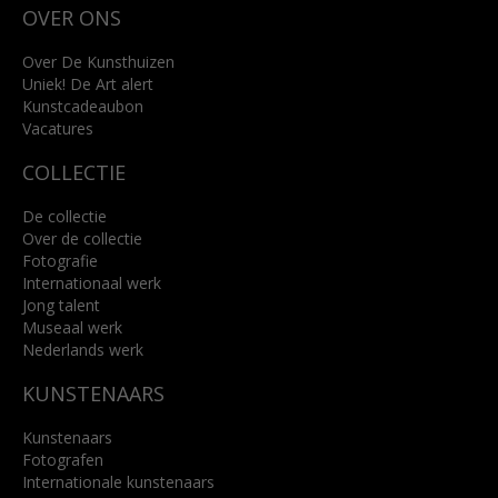
OVER ONS
4818 SB Breda
+31 (0)76 5221309
info@kunsthuisbreda.nl
Over De Kunsthuizen
Uniek! De Art alert
Kunstcadeaubon
Lees meer
Vacatures
COLLECTIE
De collectie
Over de collectie
Fotografie
Internationaal werk
Jong talent
Museaal werk
Nederlands werk
KUNSTENAARS
Kunstenaars
Fotografen
Internationale kunstenaars