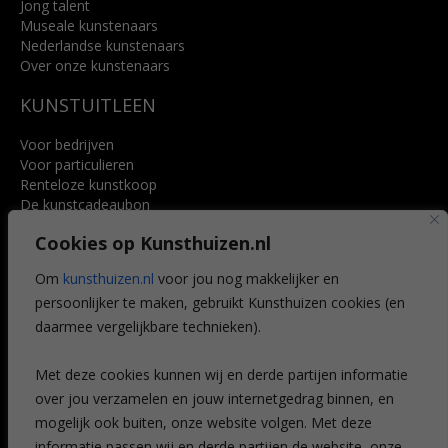
Jong talent
Museale kunstenaars
Nederlandse kunstenaars
Over onze kunstenaars
KUNSTUITLEEN
Voor bedrijven
Voor particulieren
Renteloze kunstkoop
De kunstcadeaubon
Art @ Home service
Cookies op Kunsthuizen.nl
Voordelen
Referenties
Om
kunsthuizen.nl
voor jou nog makkelijker en
Veelgestelde vragen
persoonlijker te maken, gebruikt Kunsthuizen cookies (en
CONTACT
daarmee vergelijkbare technieken).
Contact
Met deze cookies kunnen wij en derde partijen informatie
Leiden
over jou verzamelen en jouw internetgedrag binnen, en
Amsterdam
mogelijk ook buiten, onze website volgen. Met deze
Breda
Favorieten
informatie passen wij en derde partijen de website, onze