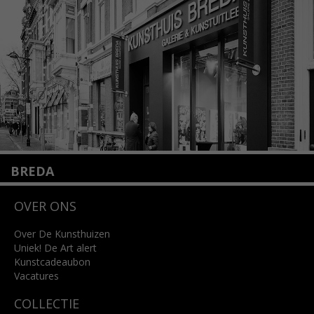
info@kunsthuisamsterdam.nl
Lees meer
BREDA
Wilhelminastraat 11
OVER ONS
4818 SB Breda
+31 (0)76 5221309
info@kunsthuisbreda.nl
Over De Kunsthuizen
Uniek! De Art alert
Kunstcadeaubon
Lees meer
Vacatures
COLLECTIE