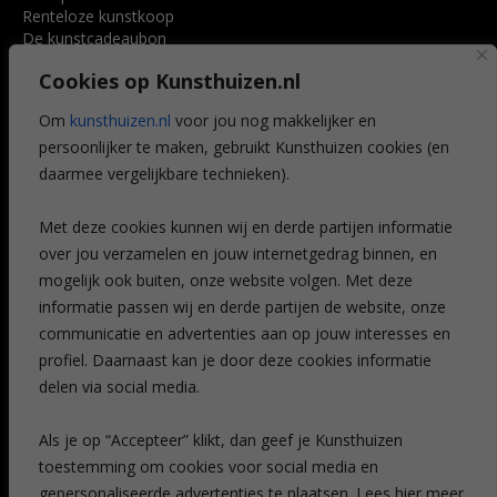
Renteloze kunstkoop
De kunstcadeaubon
Art @ Home service
Cookies op Kunsthuizen.nl
Voordelen
Referenties
Om
kunsthuizen.nl
voor jou nog makkelijker en
Veelgestelde vragen
persoonlijker te maken, gebruikt Kunsthuizen cookies (en
CONTACT
daarmee vergelijkbare technieken).
Contact
Met deze cookies kunnen wij en derde partijen informatie
Leiden
over jou verzamelen en jouw internetgedrag binnen, en
Amsterdam
mogelijk ook buiten, onze website volgen. Met deze
Breda
Favorieten
informatie passen wij en derde partijen de website, onze
Mijn art alert
communicatie en advertenties aan op jouw interesses en
profiel. Daarnaast kan je door deze cookies informatie
delen via social media.
NIEUWSBRIEF
Als je op “Accepteer” klikt, dan geef je Kunsthuizen
toestemming om cookies voor social media en
gepersonaliseerde advertenties te plaatsen. Lees hier meer