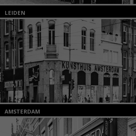
LEIDEN
Nieuwstraat 35
2312 KA Leiden
+31(0)71 – 52 84 480
info@kunsthuisleiden.nl
Lees meer
AMSTERDAM
Amstelveenseweg 135
1075 VX Amsterdam
+31 (0)20 2332546