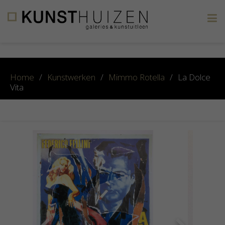
×
Home
/
Kunstwerken
/
Mimmo Rotella
/
La Dolce
Vita