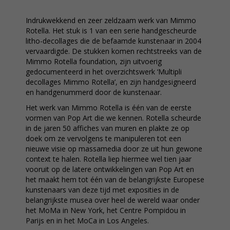
Indrukwekkend en zeer zeldzaam werk van Mimmo
Rotella. Het stuk is 1 van een serie handgescheurde
litho-decollages die de befaamde kunstenaar in 2004
vervaardigde. De stukken komen rechtstreeks van de
Mimmo Rotella foundation, zijn uitvoerig
gedocumenteerd in het overzichtswerk ‘Multipli
decollages Mimmo Rotella’, en zijn handgesigneerd
en handgenummerd door de kunstenaar.
Het werk van Mimmo Rotella is één van de eerste
vormen van Pop Art die we kennen. Rotella scheurde
in de jaren 50 affiches van muren en plakte ze op
doek om ze vervolgens te manipuleren tot een
nieuwe visie op massamedia door ze uit hun gewone
context te halen. Rotella liep hiermee wel tien jaar
vooruit op de latere ontwikkelingen van Pop Art en
het maakt hem tot één van de belangrijkste Europese
kunstenaars van deze tijd met exposities in de
belangrijkste musea over heel de wereld waar onder
het MoMa in New York, het Centre Pompidou in
Parijs en in het MoCa in Los Angeles.