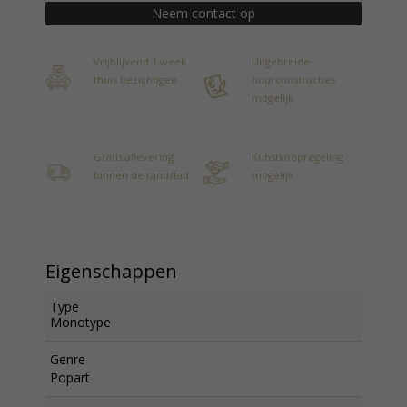
Neem contact op
Vrijblijvend 1 week
Uitgebreide
thuis bezichtigen
huurconstructies
mogelijk
Gratis aflevering
Kunstkoopregeling
binnen de randstad
mogelijk
Eigenschappen
Type
Monotype
Genre
Popart