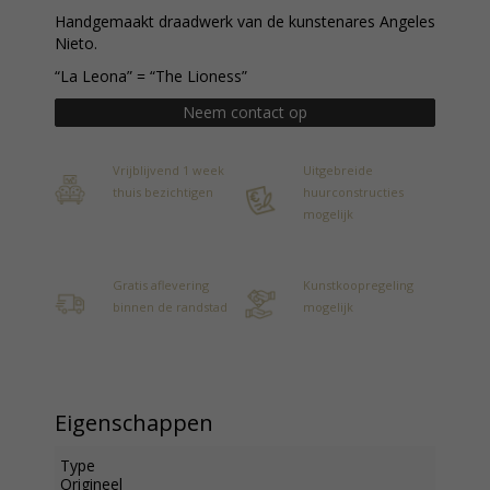
Handgemaakt draadwerk van de kunstenares Angeles
Nieto.
“La Leona” = “The Lioness”
Neem contact op
Vrijblijvend 1 week
Uitgebreide
thuis bezichtigen
huurconstructies
mogelijk
Gratis aflevering
Kunstkoopregeling
binnen de randstad
mogelijk
Eigenschappen
Type
Origineel