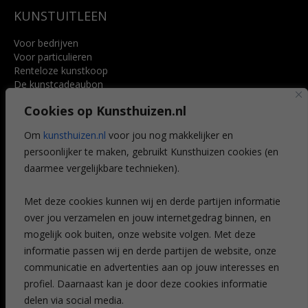
KUNSTUITLEEN
Voor bedrijven
Voor particulieren
Renteloze kunstkoop
De kunstcadeaubon
Art @ Home service
Cookies op Kunsthuizen.nl
Voordelen
Referenties
Om
kunsthuizen.nl
voor jou nog makkelijker en
Veelgestelde vragen
persoonlijker te maken, gebruikt Kunsthuizen cookies (en
CONTACT
daarmee vergelijkbare technieken).
Contact
Met deze cookies kunnen wij en derde partijen informatie
Leiden
over jou verzamelen en jouw internetgedrag binnen, en
Amsterdam
mogelijk ook buiten, onze website volgen. Met deze
Breda
Favorieten
informatie passen wij en derde partijen de website, onze
Mijn art alert
communicatie en advertenties aan op jouw interesses en
profiel. Daarnaast kan je door deze cookies informatie
delen via social media.
NIEUWSBRIEF