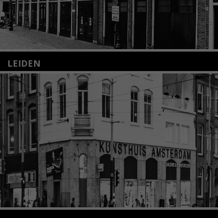
LEIDEN
Nieuwstraat 35
2312 KA Leiden
+31(0)71 – 52 84 480
info@kunsthuisleiden.nl
Lees meer