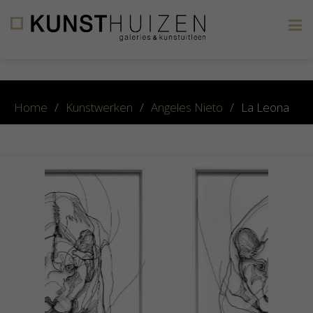
×
Home
/
Kunstwerken
/
Angeles Nieto
/
La Leona