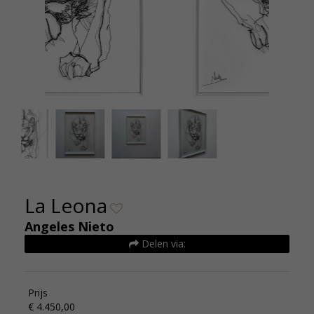
Angeles Nieto - La Leona (The lioness) -
Angel
draadwerk 134 x 94 cm - de Kunsthuizen 4
draad
La Leona
Angeles Nieto
Delen via:
Prijs
€ 4.450,00