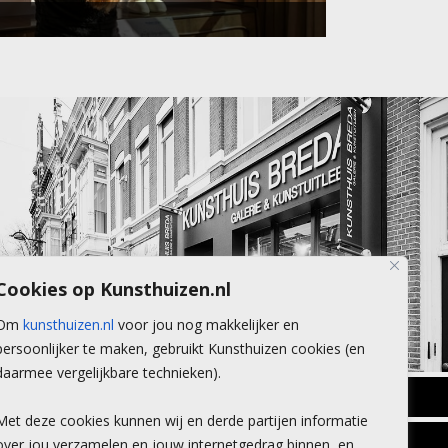
Cookies op Kunsthuizen.nl
Om
kunsthuizen.nl
voor jou nog makkelijker en
persoonlijker te maken, gebruikt Kunsthuizen cookies (en
daarmee vergelijkbare technieken).
BREDA
Met deze cookies kunnen wij en derde partijen informatie
Wilhelminastraat 11
over jou verzamelen en jouw internetgedrag binnen, en