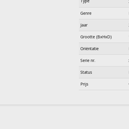
Type
Genre
Jaar
Grootte (BxHxD)
Oriëntatie
Serie nr.
Status
×
Prijs
Meld je aan