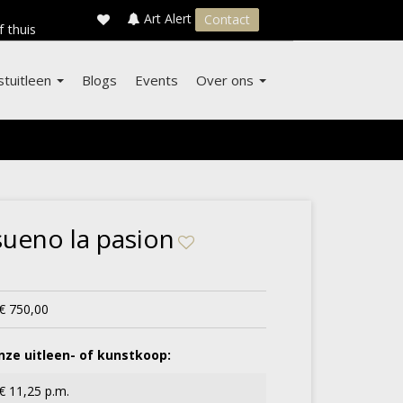
×
s
Art Alert
Contact
f thuis
stuitleen
Blogs
Events
Over ons
sueno la pasion
€ 750,00
ze uitleen- of kunstkoop:
€ 11,25 p.m.