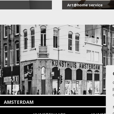
Art@home service
AMSTERDAM
Amstelveenseweg 135