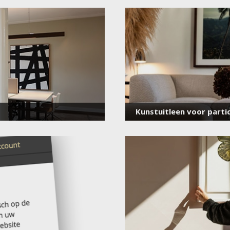
voor onze nieuwsbrief
E-
mailadres
*
Kunstuitleen voor partic