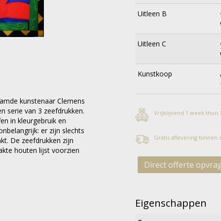
Uitleen B
Uitleen C
Kunstkoop
faamde kunstenaar Clemens
en serie van 3 zeefdrukken.
Vrijblijvend 1 week thuis
fen in kleurgebruik en
nbelangrijk: er zijn slechts
Gratis aflevering binnen
t. De zeefdrukken zijn
akte houten lijst voorzien
Direct offerte opvra
Eigenschappen