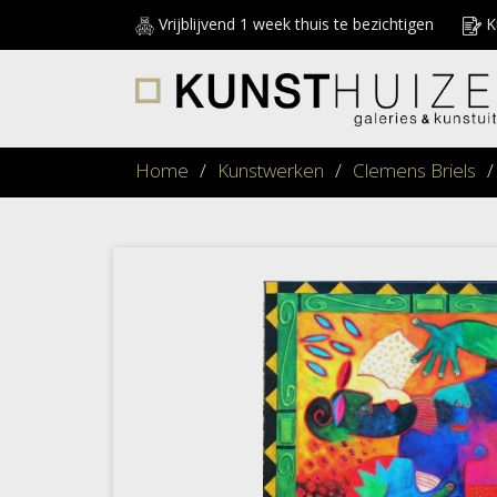
Vrijblijvend 1 week thuis te bezichtigen
Ku
Home
/
Kunstwerken
/
Clemens Briels
/