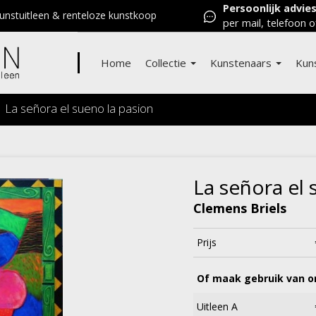
Persoonlijk advie
nstuitleen & renteloze kunstkoop
per mail, telefoon o
Home
Collectie
Kunstenaars
Kun
La señora el sueno la pasion
La señora el 
Clemens Briels
Prijs
Of maak gebruik van on
Uitleen A