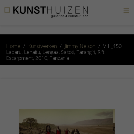
×
Home
/
Kunstwerken
/
Jimmy Nelson
/
VIII_450
Ladaru, Lenaitu, Lengaa, Saitoti, Tarangiri, Rift
Escarpment, 2010, Tanzania