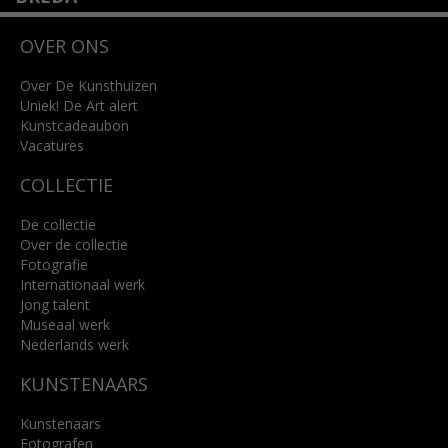
Wilhelminastraat 11
OVER ONS
4818 SB Breda
+31 (0)76 5221309
info@kunsthuisbreda.nl
Over De Kunsthuizen
Uniek! De Art alert
Kunstcadeaubon
Lees meer
Vacatures
COLLECTIE
De collectie
Over de collectie
Fotografie
Internationaal werk
Jong talent
Museaal werk
Nederlands werk
KUNSTENAARS
Kunstenaars
Fotografen