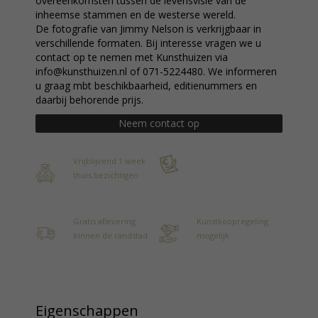
overeenkomsten tussen de levensvisie van de
inheemse stammen en de westerse wereld.
De fotografie van Jimmy Nelson is verkrijgbaar in
verschillende formaten. Bij interesse vragen we u
contact op te nemen met Kunsthuizen via
info@kunsthuizen.nl of 071-5224480. We informeren
u graag mbt beschikbaarheid, editienummers en
daarbij behorende prijs.
Neem contact op
Vrijblijvend 1 week
thuis bezichtigen
Gratis aflevering
Kunstkoopregeling
binnen de randstad
mogelijk
Eigenschappen