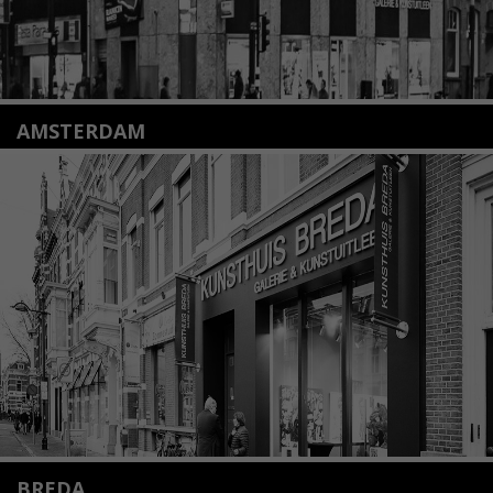
AMSTERDAM
Amstelveenseweg 135
1075 VX Amsterdam
+31 (0)20 2332546
info@kunsthuisamsterdam.nl
Lees meer
BREDA