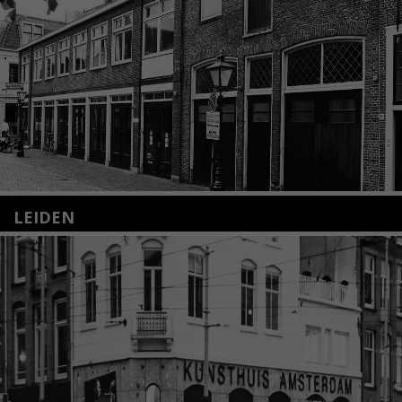
LEIDEN
Nieuwstraat 35
2312 KA Leiden
+31(0)71 – 52 84 480
info@kunsthuisleiden.nl
Lees meer