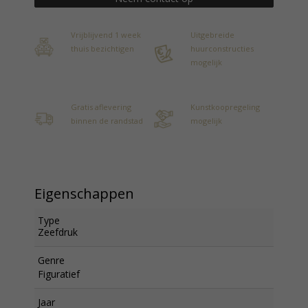
Vrijblijvend 1 week
Uitgebreide
thuis bezichtigen
huurconstructies
mogelijk
Gratis aflevering
Kunstkoopregeling
binnen de randstad
mogelijk
Eigenschappen
Type
Zeefdruk
Genre
Figuratief
Jaar