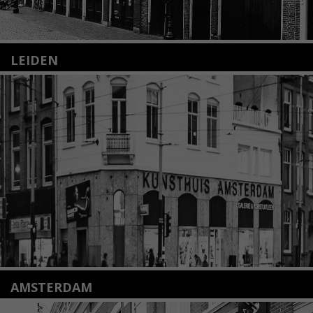
LEIDEN
Nieuwstraat 35
2312 KA Leiden
+31(0)71 – 52 84 480
info@kunsthuisleiden.nl
Lees meer
AMSTERDAM
Amstelveenseweg 135