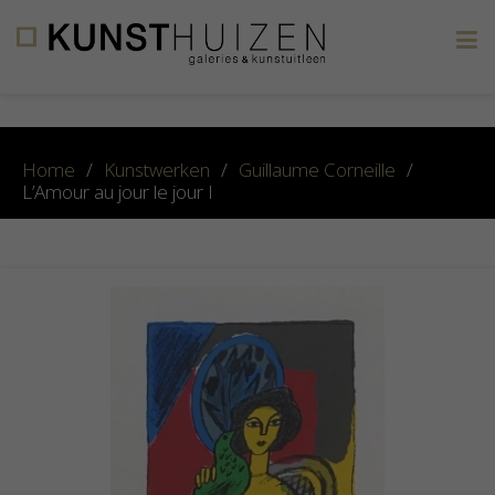
×
Home
/
Kunstwerken
/
Guillaume Corneille
/
L’Amour au jour le jour I