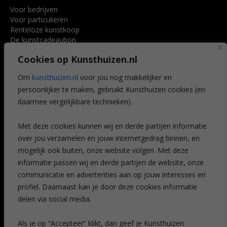
Voor bedrijven
Voor particulieren
Renteloze kunstkoop
De kunstcadeaubon
Art @ Home service
Cookies op Kunsthuizen.nl
Voordelen
Referenties
Om
kunsthuizen.nl
voor jou nog makkelijker en
Veelgestelde vragen
persoonlijker te maken, gebruikt Kunsthuizen cookies (en
CONTACT
daarmee vergelijkbare technieken).
Contact
Met deze cookies kunnen wij en derde partijen informatie
Leiden
over jou verzamelen en jouw internetgedrag binnen, en
Amsterdam
mogelijk ook buiten, onze website volgen. Met deze
Breda
Favorieten
informatie passen wij en derde partijen de website, onze
Mijn art alert
communicatie en advertenties aan op jouw interesses en
profiel. Daarnaast kan je door deze cookies informatie
delen via social media.
NIEUWSBRIEF
Als je op “Accepteer” klikt, dan geef je Kunsthuizen