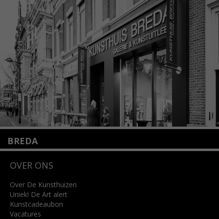
1075 VX Amsterdam
+31 (0)20 2332546
info@kunsthuisamsterdam.nl
Lees meer
BREDA
Wilhelminastraat 11
OVER ONS
4818 SB Breda
+31 (0)76 5221309
info@kunsthuisbreda.nl
Over De Kunsthuizen
Uniek! De Art alert
Kunstcadeaubon
Lees meer
Vacatures